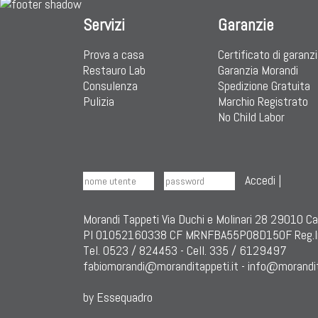
Servizi
Garanzie
Prova a casa
Certificato di garanz
Restauro Lab
Garanzia Morandi
Consulenza
Spedizione Gratuita
Pulizia
Marchio Registrato
No Child Labor
Accedi
|
Morandi Tappeti Via Duchi e Molinari 28 29010 C
PI 01052160338 CF MRNFBA55P08D150F Reg.I
Tel. 0523 / 824453 - Cell. 335 / 6129497
fabiomorandi@moranditappeti.it
-
info@morandit
by Essequadro