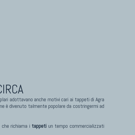
Tappeti Turcomanni Vecchi E Nuovi
Tappeti Ghazni
Tappeti Beluci
Tappeti Dal Mondo
CIRCA
plari adottavano anche motivi cari ai tappeti di Agra
ome è divenuto talmente popolare da costringermi ad
 che richiama i
tappeti
un tempo commercializzati