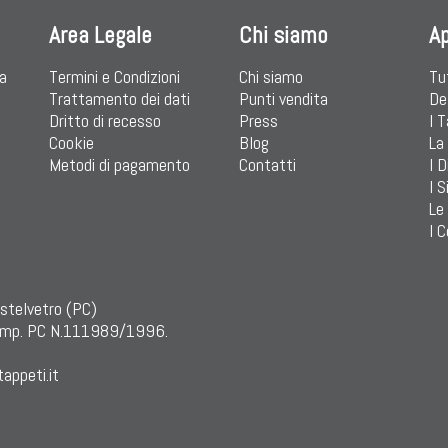
Area Legale
Chi siamo
A
ia
Termini e Condizioni
Chi siamo
Tu
Trattamento dei dati
Punti vendita
De
Dritto di recesso
Press
I 
Cookie
Blog
La
Metodi di pagamento
Contatti
I D
I S
Le
I C
astelvetro (PC)
mp. PC N.111989/1996.
appeti.it