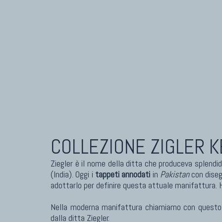
Tappeti Caucasici Antichi: Karabagh
Tapp
Tappeti Caucasici Antichi : Shirvan
Tapp
Tappeti Caucasici Vecchi E Nuovi
Tapp
COLLEZIONE ZIGLER
K
Ziegler è il nome della ditta che produceva splendi
(India). Oggi i
tappeti annodati
in
Pakistan
con diseg
adottarlo per definire questa attuale manifattura. H
Nella moderna manifattura chiamiamo con quest
dalla ditta Ziegler.