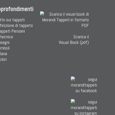
pprofondimenti
tto sui tappeti
finizione di tappeto
Tappeti Persiani
 tecnica
Scarica il
isegni
Visual Book (pdf)
imboli
 lane
olori