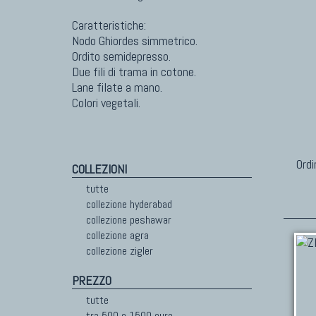
Caratteristiche:
Nodo Ghiordes simmetrico.
Ordito semidepresso.
Due fili di trama in cotone.
Lane filate a mano.
Colori vegetali.
Ordi
COLLEZIONI
tutte
collezione hyderabad
collezione peshawar
collezione agra
collezione zigler
PREZZO
tutte
tra 500 e 1500 euro