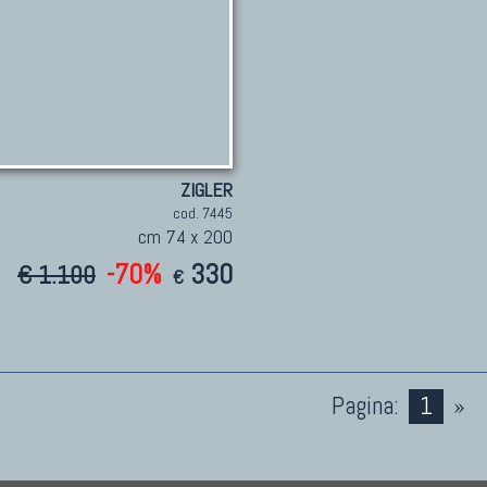
ZIGLER
cod. 7445
cm 74 x 200
-70%
330
€ 1.100
€
Pagina:
1
»