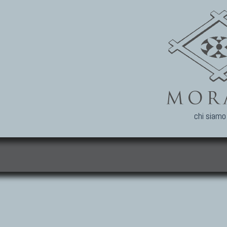
chi siamo
i