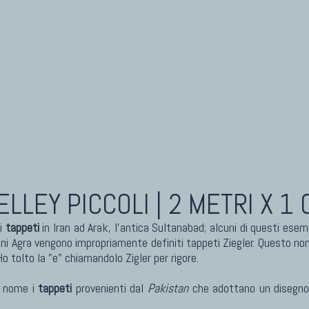
eti Cinesi Antichi
Kilim Nuovi
eti Turcomanni Antichi
Nuovissimi Kilim India
eti Agra Antichi E Antica Asia
Arazzi E Ricami
ELLEY PICCOLI | 2 METRI X 1 
di
tappeti
in Iran ad Arak, l'antica Sultanabad; alcuni di questi esem
ni Agra vengono impropriamente definiti tappeti Ziegler. Questo n
o tolto la "e" chiamandolo Zigler per rigore.
o nome i
tappeti
provenienti dal
Pakistan
che adottano un disegno