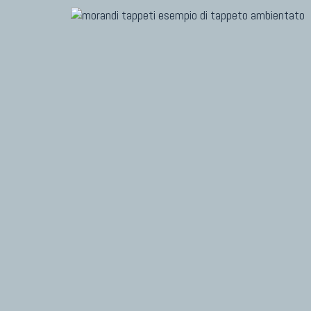
TAPPETI MODERNI
TAPPET
Tibet Contemporanei
Marc
Himalayan
Dani
Bhadohi Moderni
Chuk
Kala Laie
Gior
Reloaded
Fabi
Tappeti Moderni Collezione Morandi
Vito
TAPPETI CAUCASICI
TAPPET
Tappeti Caucasici Antichi: Kazak
Tapp