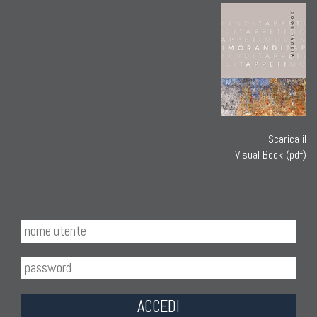
Kilim Nuovi
Nuovissimi Kilim India
Arazzi E Ricami
Scarica il
Visual Book (pdf)
TAPPETI PER ARREDAMENTO
Tappeti Turchi Vecchi E Nuovi
Tappeti Turcomanni Vecchi E Nuovi
Tappeti Ghazni
Tappeti Beluci
ACCEDI