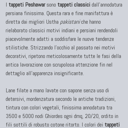
I
tappeti Peshawar
sono
tappeti classici
dall'annodatura
persiana finissima. Questa rara e fine manifattura è
diretta dai migliori Ustha
pakistani
che hanno
rielaborato classici motivi indiani e persiani rendendoli
piacevolmente adatti a soddisfare le nuove tendenze
stilistiche. Strizzando l’occhio al passato nei motivi
TAPPETI CAUCASICI
decorativi, ripetono meticolosamente tutte le fasi della
Tappeti Caucasici Antichi: Kazak
antica lavorazione con scrupolosa attenzione fin nel
Tappeti Caucasici Antichi: Karabagh
dettaglio all’apparenza insignificante.
Tappeti Caucasici Antichi : Shirvan
Tappeti Caucasici Vecchi E Nuovi
Lane filate a mano lavate con sapone senza uso di
detersivi, mordenzatura secondo le antiche tradizioni,
tintura con colori vegetali, finissima annodatura tra
3500 e 5000 nodi Ghiordes ogni dmq, 20/20, ordito in
fili sottili di robusto cotone ritorto. I colori dei
tappeti