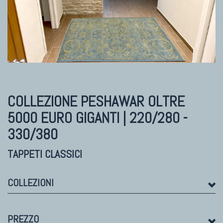
TAPPETI MODERNI
Tibet Contemporanei
Himalayan
Bhadohi Moderni
Kala Laie
Reloaded
COLLEZIONE PESHAWAR
OLTRE
Tappeti Moderni Collezione Morandi
5000 EURO GIGANTI | 220/280 -
330/380
TAPPETI CLASSICI
COLLEZIONI
TAPPETI DI DESIGN D'ARTE
PREZZO