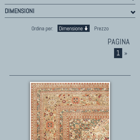
Marco Nereo Rotelli
DIMENSIONI
Daniela Marchetti
Chuk Palu
Ordina per:
Dimensione
Prezzo
Giorgio Palù
Fabio Morandi
Vito Catalano
1
»
TAPPETI PERSIANI
Tappeti Persiani Antichi
Tappeti Persiani Vecchi