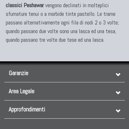
classici
Peshawar
vengono declinati in molteplici
sfumature tenui o a morbide tinte pastello. Le trame
TAPPETI ANTICHI DA COLLEZIONE
passano alternativamente ogni fila di nodi 2 o 3 volte;
Tappeti Anatolici Antichi
quando passano due volte sono una lasca ed una tesa,
Tappeti Cinesi Antichi
quando passano tre volte due tese ed una lasca.
Tappeti Turcomanni Antichi
Tappeti Agra Antichi E Antica Asia
Garanzie
Area Legale
Approfondimenti
KILIM
Kilim Vecchi E Antichi