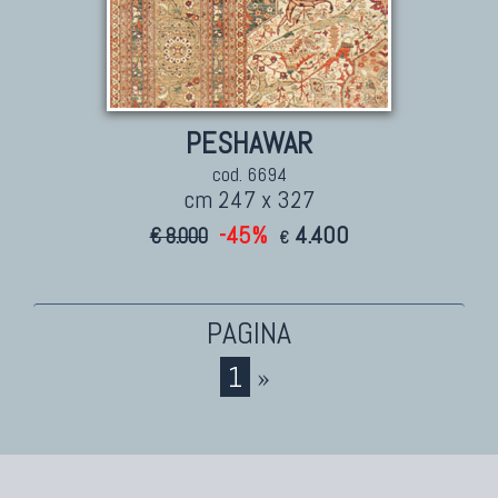
Tappeti Persiani Nuovi
Tappeti Persiani Moderni
PESHAWAR
cod. 6694
cm 247 x 327
-45%
4.400
€ 8.000
€
TAPPETI CLASSICI
Collezione Hyderabad
1
»
Collezione Peshawar
Collezione Agra
Collezione Zigler