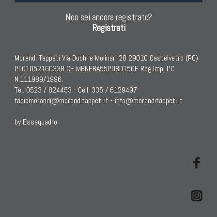
Tappeti Dal Mondo
Non sei ancora registrato?
Registrati
Morandi Tappeti Via Duchi e Molinari 28 29010 Castelvetro (PC)
PI 01052160338 CF MRNFBA55P08D150F Reg.Imp. PC
N.111989/1996.
Tel. 0523 / 824453 - Cell. 335 / 6129497
fabiomorandi@moranditappeti.it
-
info@moranditappeti.it
by Essequadro