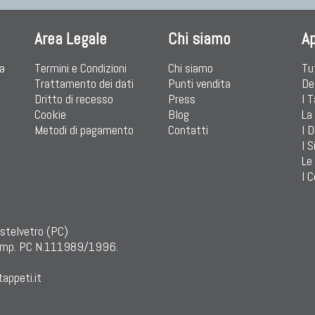
Area Legale
Chi siamo
A
ia
Termini e Condizioni
Chi siamo
Tu
Trattamento dei dati
Punti vendita
De
Dritto di recesso
Press
I 
Cookie
Blog
La
Metodi di pagamento
Contatti
I D
I S
Le
I C
astelvetro (PC)
mp. PC N.111989/1996.
appeti.it