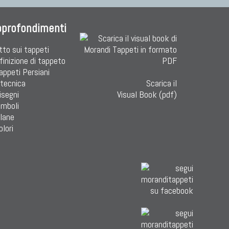
pprofondimenti
tto sui tappeti
finizione di tappeto
Tappeti Persiani
 tecnica
Scarica il
isegni
Visual Book (pdf)
imboli
 lane
olori