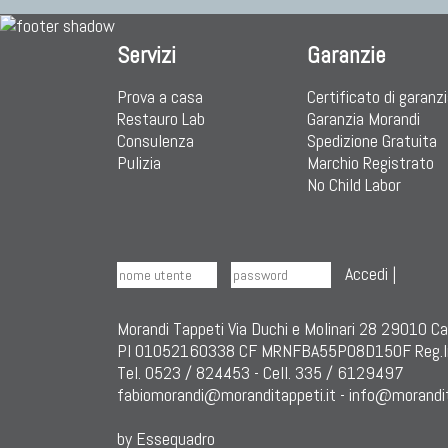
Servizi
Garanzie
Prova a casa
Certificato di garanz
Restauro Lab
Garanzia Morandi
Consulenza
Spedizione Gratuita
Pulizia
Marchio Registrato
No Child Labor
Accedi
|
Morandi Tappeti Via Duchi e Molinari 28 29010 C
PI 01052160338 CF MRNFBA55P08D150F Reg.I
Tel. 0523 / 824453 - Cell. 335 / 6129497
fabiomorandi@moranditappeti.it
-
info@morandit
by Essequadro