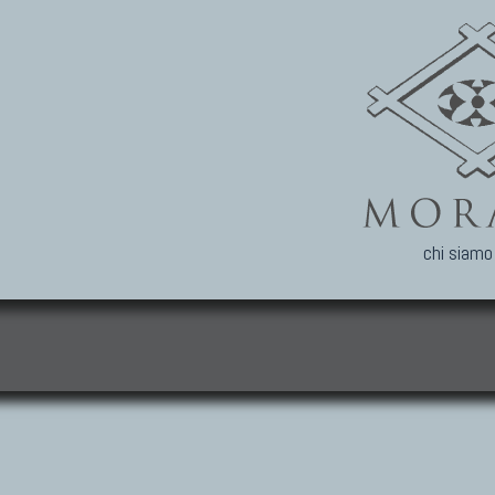
chi siamo
i