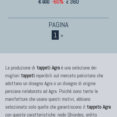
-60%
360
€ 900
€
KILIM
Kilim Vecchi E Antichi
Kilim Nuovi
Nuovissimi Kilim India
1
»
Arazzi E Ricami
TAPPETI PER ARREDAMENTO
La produzione di
tappeti Agra
è una selezione dei
migliori
Tappeti Turchi Vecchi E Nuovi
tappeti
reperibili sul mercato pakistano che
Tappeti Turcomanni Vecchi E Nuovi
adottano un disegno Agra o un disegno di origine
Tappeti Ghazni
persiana rielaborato ad Agra. Poiché sono tante le
Tappeti Beluci
manifatture che usano questi motivi, abbiano
Tappeti Dal Mondo
selezionato solo quelle che garantiscono il
tappeto Agra
con queste caratteristiche: nodo Ghiordes, ordito