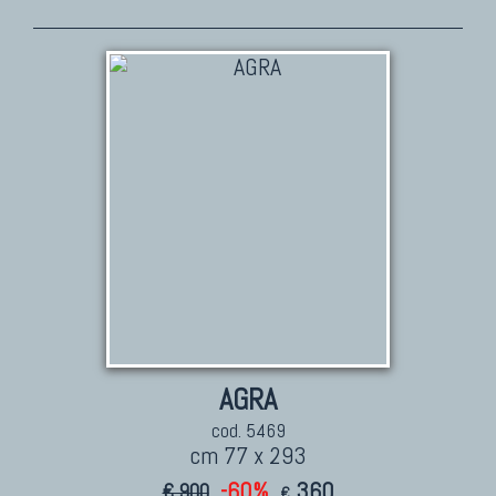
TAPPETI PERSIANI
Tappeti Persiani Antichi
Tappeti Persiani Vecchi
Tappeti Persiani Nuovi
Tappeti Persiani Moderni
TAPPETI CLASSICI
Collezione Hyderabad
Collezione Peshawar
Collezione Agra
AGRA
Collezione Zigler
cod. 5469
cm 77 x 293
-60%
360
€ 900
€