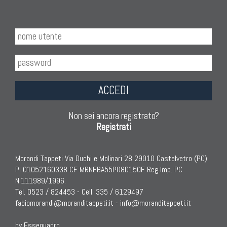
ACCEDI
Non sei ancora registrato?
Registrati
Morandi Tappeti Via Duchi e Molinari 28 29010 Castelvetro (PC)
PI 01052160338 CF MRNFBA55P08D150F Reg.Imp. PC
N.111989/1996.
Tel. 0523 / 824453 - Cell. 335 / 6129497
fabiomorandi@moranditappeti.it
-
info@moranditappeti.it
by Essequadro