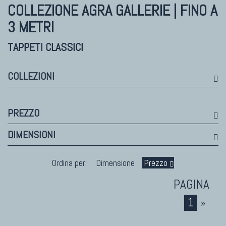
Himalayan
COLLEZIONE AGRA
GALLERIE | FINO A
Bhadohi Moderni
3 METRI
Kala Laie
Reloaded
TAPPETI CLASSICI
Tappeti Moderni Collezione Morandi
COLLEZIONI
TAPPETI DI DESIGN D'ARTE
PREZZO
Marco Nereo Rotelli
DIMENSIONI
Daniela Marchetti
Chuk Palu
Ordina per:
Dimensione
Prezzo
Giorgio Palù
Fabio Morandi
Vito Catalano
1
»