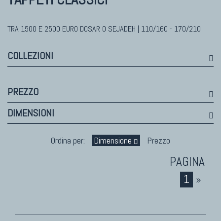
Himalayan
Bhadohi Moderni
Kala Laie
TRA 1500 E 2500 EURO DOSAR O SEJADEH | 110/160 - 170/210
Reloaded
COLLEZIONI
Tappeti Moderni Collezione Morandi
PREZZO
TAPPETI DI DESIGN D'ARTE
DIMENSIONI
Marco Nereo Rotelli
Daniela Marchetti
Ordina per:
Dimensione
Prezzo
Chuk Palu
Giorgio Palù
1
»
Fabio Morandi
Vito Catalano