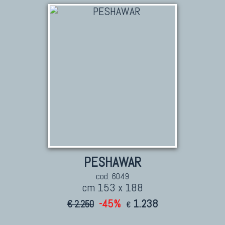
TAPPETI PERSIANI
Tappeti Persiani Antichi
Tappeti Persiani Vecchi
Tappeti Persiani Nuovi
Tappeti Persiani Moderni
TAPPETI CLASSICI
Collezione Hyderabad
PESHAWAR
Collezione Peshawar
cod. 6049
Collezione Agra
cm 153 x 188
Collezione Zigler
-45%
1.238
€ 2.250
€