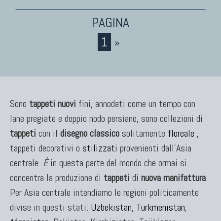
TAPPETI CAUCASICI
Tappeti Caucasici Antichi: Kazak
1
»
Tappeti Caucasici Antichi: Karabagh
Tappeti Caucasici Antichi : Shirvan
Tappeti Caucasici Vecchi E Nuovi
Sono
tappeti nuovi
fini, annodati come un tempo con
lane pregiate e doppio nodo persiano, sono collezioni di
TAPPETI ANTICHI DA COLLEZIONE
tappeti
con il
disegno classico
solitamente
floreale
,
Tappeti Anatolici Antichi
tappeti decorativi o
stilizzati
provenienti dall'Asia
Tappeti Cinesi Antichi
centrale.
È
in questa parte del mondo che ormai si
Tappeti Turcomanni Antichi
concentra la produzione di
tappeti
di
nuova manifattura
.
Tappeti Agra Antichi E Antica Asia
Per Asia centrale intendiamo le regioni politicamente
divise in questi stati:
Uzbekistan
,
Turkmenistan
,