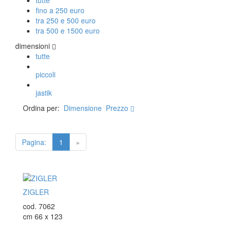
fino a 250 euro
tra 250 e 500 euro
TAPPETI PERSIANI
tra 500 e 1500 euro
Tappeti Persiani Antichi
dimensioni
Tappeti Persiani Vecchi
tutte
Tappeti Persiani Nuovi
Tappeti Persiani Moderni
piccoli
jastik
Ordina per:
Dimensione
Prezzo
TAPPETI CLASSICI
Collezione Hyderabad
Collezione Peshawar
Pagina:
1
»
Collezione Agra
Collezione Zigler
TAPPETI CAUCASICI
ZIGLER
cod. 7062
Tappeti Caucasici Antichi: Kazak
cm 66 x 123
Tappeti Caucasici Antichi: Karabagh
Tappeti Caucasici Antichi : Shirvan