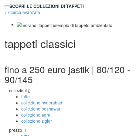
SCOPRI LE COLLEZIONI DI TAPPETI
> ricerca avanzata
TAPPETI MODERNI
tappeti classici
Tibet Contemporanei
Himalayan
Bhadohi Moderni
Kala Laie
Reloaded
fino a 250 euro jastik | 80/120 -
Tappeti Moderni Collezione Morandi
90/145
collezioni
TAPPETI DI DESIGN D'ARTE
tutte
Marco Nereo Rotelli
collezione hyderabad
Daniela Marchetti
collezione peshawar
Chuk Palu
collezione agra
Giorgio Palù
collezione zigler
Fabio Morandi
prezzo
Vito Catalano
tutte