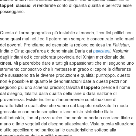
Tappeti Turcomanni Vecchi E Nuovi
tappeti classici
vi renderete conto di quanta qualità e bellezza esse
Tappeti Ghazni
posseggano.
Tappeti Beluci
Tappeti Dal Mondo
Questa è l'area geografica più instabile al mondo, i confini politici non
sono quasi mai netti ed il potere non sempre è concentrato nelle mani
dei governi. Prendiamo ad esempio la regione contesa tra
Pakistan
,
India e Cina; quest'area è denominata Daria dai
pakistani
,
Kashmir
dagli indiani ed è considerata provincia del Xinjan meridionale dai
cinesi. Mi piacerebbe dare a tutti gli appassionati che mi seguono uno
strumento conoscitivo che li mettesse in grado di capire le differenze
che sussistono tra le diverse produzioni e qualità; purtroppo. questo
non è possibile in quanto le denominazioni date a questi pezzi non
seguono più uno schema preciso; talvolta il
tappeto
prende il nome
dal disegno, talaltra dalla qualità delle lane o dalla nazione di
provenienza. Esiste inoltre un'innumerevole combinazione di
caratteristiche qualitative che vanno dal tappeto realizzato in modo
grossolano con nodo semplice e lane misto-sintetiche filate
dall'industria, fino al pezzo unico finemente annodato con lane filate a
mano e tinte vegetali dal disegno affascinante. Vista questa situazione
è utile specificare nei particolari le caratteristiche sottese alla
denominazione delle qualità proposte.