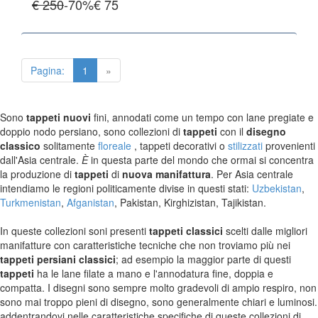
€ 250
-70%
€
75
Tappeti Caucasici Vecchi E Nuovi
TAPPETI ANTICHI DA COLLEZIONE
Pagina:
1
»
Tappeti Anatolici Antichi
Tappeti Cinesi Antichi
Tappeti Turcomanni Antichi
Sono
tappeti nuovi
fini, annodati come un tempo con lane pregiate e
Tappeti Agra Antichi E Antica Asia
doppio nodo persiano, sono collezioni di
tappeti
con il
disegno
classico
solitamente
floreale
, tappeti decorativi o
stilizzati
provenienti
dall'Asia centrale.
È
in questa parte del mondo che ormai si concentra
la produzione di
tappeti
di
nuova manifattura
. Per Asia centrale
KILIM
intendiamo le regioni politicamente divise in questi stati:
Uzbekistan
,
Kilim Vecchi E Antichi
Turkmenistan
,
Afganistan
, Pakistan, Kirghizistan, Tajikistan.
Kilim Nuovi
Nuovissimi Kilim India
In queste collezioni soni presenti
tappeti classici
scelti dalle migliori
Arazzi E Ricami
manifatture con caratteristiche tecniche che non troviamo più nei
tappeti persiani classici
; ad esempio la maggior parte di questi
tappeti
ha le lane filate a mano e l'annodatura fine, doppia e
compatta. I disegni sono sempre molto gradevoli di ampio respiro, non
TAPPETI PER ARREDAMENTO
sono mai troppo pieni di disegno, sono generalmente chiari e luminosi.
Tappeti Turchi Vecchi E Nuovi
addentrandovi nelle caratteristiche specifiche di queste collezioni di