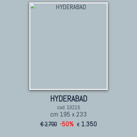
TAPPETI PERSIANI
Tappeti Persiani Antichi
Tappeti Persiani Vecchi
Tappeti Persiani Nuovi
Tappeti Persiani Moderni
TAPPETI CLASSICI
Collezione Hyderabad
HYDERABAD
Collezione Peshawar
cod. 10215
Collezione Agra
cm 195 x 233
Collezione Zigler
-50%
1.350
€ 2.700
€