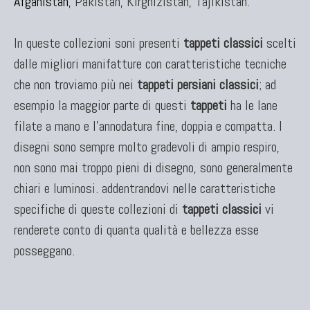
Afganistan
, Pakistan, Kirghizistan, Tajikistan.
KILIM
In queste collezioni soni presenti
tappeti classici
scelti
Kilim Vecchi E Antichi
dalle migliori manifatture con caratteristiche tecniche
Kilim Nuovi
che non troviamo più nei
tappeti persiani classici
; ad
Nuovissimi Kilim India
esempio la maggior parte di questi
Arazzi E Ricami
tappeti
ha le lane
filate a mano e l'annodatura fine, doppia e compatta. I
disegni sono sempre molto gradevoli di ampio respiro,
non sono mai troppo pieni di disegno, sono generalmente
TAPPETI PER ARREDAMENTO
chiari e luminosi. addentrandovi nelle caratteristiche
Tappeti Turchi Vecchi E Nuovi
specifiche di queste collezioni di
tappeti classici
vi
Tappeti Turcomanni Vecchi E Nuovi
renderete conto di quanta qualità e bellezza esse
Tappeti Ghazni
posseggano.
Tappeti Beluci
Tappeti Dal Mondo