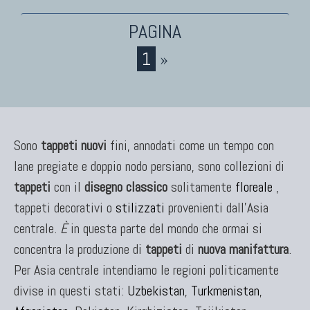
TAPPETI CAUCASICI
Tappeti Caucasici Antichi: Kazak
1
»
Tappeti Caucasici Antichi: Karabagh
Tappeti Caucasici Antichi : Shirvan
Tappeti Caucasici Vecchi E Nuovi
Sono
tappeti nuovi
fini, annodati come un tempo con
lane pregiate e doppio nodo persiano, sono collezioni di
TAPPETI ANTICHI DA COLLEZIONE
tappeti
con il
disegno classico
solitamente
floreale
,
Tappeti Anatolici Antichi
tappeti decorativi o
stilizzati
provenienti dall'Asia
Tappeti Cinesi Antichi
centrale.
È
in questa parte del mondo che ormai si
Tappeti Turcomanni Antichi
concentra la produzione di
tappeti
di
nuova manifattura
.
Tappeti Agra Antichi E Antica Asia
Per Asia centrale intendiamo le regioni politicamente
divise in questi stati:
Uzbekistan
,
Turkmenistan
,