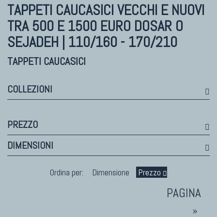
Himalayan
TAPPETI CAUCASICI VECCHI E NUOVI
Bhadohi Moderni
TRA 500 E 1500 EURO DOSAR O
Kala Laie
SEJADEH | 110/160 - 170/210
Reloaded
Tappeti Moderni Collezione Morandi
TAPPETI CAUCASICI
COLLEZIONI
TAPPETI DI DESIGN D'ARTE
Marco Nereo Rotelli
PREZZO
Daniela Marchetti
DIMENSIONI
Chuk Palu
Giorgio Palù
Ordina per:
Dimensione
Prezzo
Fabio Morandi
Vito Catalano
»