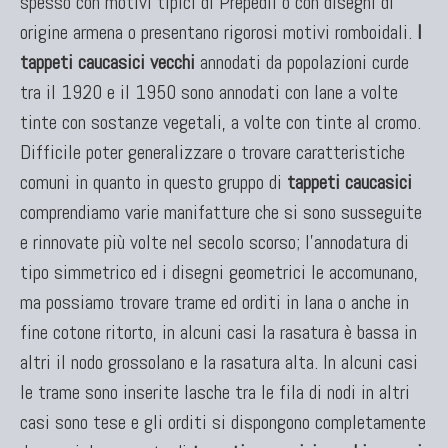
spesso con motivi tipici di Prepedil o con disegni di
origine armena o presentano rigorosi motivi romboidali.
I
TAPPETI CAUCASICI
tappeti caucasici vecchi
annodati da popolazioni curde
Tappeti Caucasici Antichi: Kazak
tra il 1920 e il 1950 sono annodati con lane a volte
Tappeti Caucasici Antichi: Karabagh
tinte con sostanze vegetali, a volte con tinte al cromo.
Tappeti Caucasici Antichi : Shirvan
Difficile poter generalizzare o trovare caratteristiche
Tappeti Caucasici Vecchi E Nuovi
comuni in quanto in questo gruppo di
tappeti caucasici
comprendiamo varie manifatture che si sono susseguite
e rinnovate più volte nel secolo scorso; l'annodatura di
TAPPETI ANTICHI DA COLLEZIONE
tipo simmetrico ed i disegni geometrici le accomunano,
Tappeti Anatolici Antichi
ma possiamo trovare trame ed orditi in lana o anche in
Tappeti Cinesi Antichi
fine cotone ritorto, in alcuni casi la rasatura è bassa in
Tappeti Turcomanni Antichi
altri il nodo grossolano e la rasatura alta. In alcuni casi
Tappeti Agra Antichi E Antica Asia
le trame sono inserite lasche tra le fila di nodi in altri
casi sono tese e gli orditi si dispongono completamente