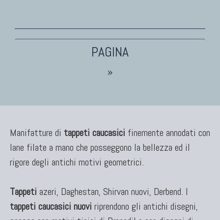
TAPPETI PERSIANI
Tappeti Persiani Antichi
Tappeti Persiani Vecchi
Tappeti Persiani Nuovi
»
Tappeti Persiani Moderni
Manifatture di
TAPPETI CLASSICI
tappeti caucasici
finemente annodati con
lane filate a mano che posseggono la bellezza ed il
Collezione Hyderabad
Collezione Peshawar
rigore degli antichi motivi geometrici.
Collezione Agra
Collezione Zigler
Tappeti
azeri, Daghestan, Shirvan nuovi, Derbend. I
tappeti caucasici nuovi
riprendono gli antichi disegni,