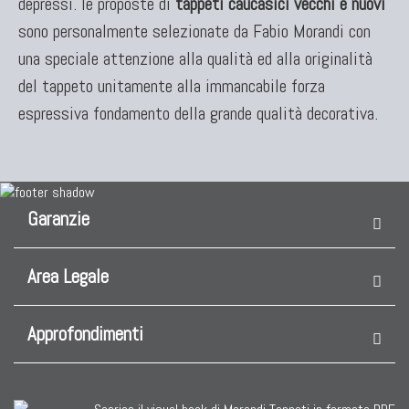
depressi. le proposte di
tappeti caucasici vecchi e nuovi
sono personalmente selezionate da Fabio Morandi con
KILIM
una speciale attenzione alla qualità ed alla originalità
Kilim Vecchi E Antichi
del tappeto unitamente alla immancabile forza
Kilim Nuovi
espressiva fondamento della grande qualità decorativa.
Nuovissimi Kilim India
Arazzi E Ricami
Garanzie
TAPPETI PER ARREDAMENTO
Tappeti Turchi Vecchi E Nuovi
Area Legale
Tappeti Turcomanni Vecchi E Nuovi
Tappeti Ghazni
Approfondimenti
Tappeti Beluci
Tappeti Dal Mondo