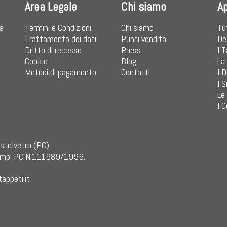
Area Legale
Chi siamo
A
ia
Termini e Condizioni
Chi siamo
Tu
Trattamento dei dati
Punti vendita
De
Dritto di recesso
Press
I 
Cookie
Blog
La
Metodi di pagamento
Contatti
I D
I S
Le
I C
astelvetro (PC)
mp. PC N.111989/1996.
appeti.it