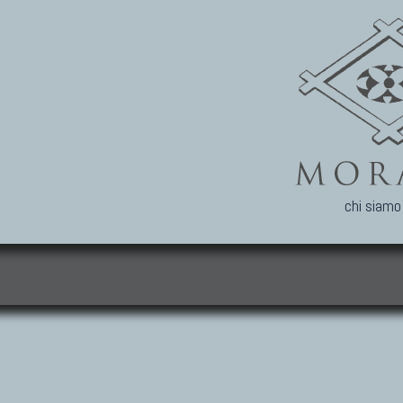
chi siamo
i