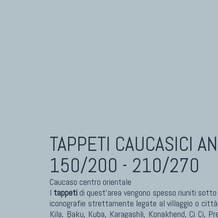
Tapp
Tapp
TAPPETI CAUCASICI
Tapp
Tappeti Caucasici Antichi: Kazak
Tappeti Caucasici Antichi: Karabagh
Tappeti Caucasici Antichi : Shirvan
Tappeti Caucasici Vecchi E Nuovi
TAPPETI CAUCASICI AN
150/200 - 210/270
Caucaso centro orientale
I
tappeti
di quest’area vengono spesso riuniti sotto i
iconografie strettamente legate al villaggio o citt
Kila, Baku, Kuba, Karagashli, Konakhend, Ci Ci, Pre