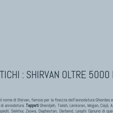
eti Cinesi Antichi
Kilim Nuovi
eti Turcomanni Antichi
Nuovissimi Kilim India
eti Agra Antichi E Antica Asia
Arazzi E Ricami
TICHI : SHIRVAN
OLTRE 5000 
l nome di Shirvan, famosi per la finezza dell’annodatura Ghiordes e 
à di annodatura.
Tappeti
Ghendjeh, Talish, Lenkoran, Mogan, Ciajli, A
pedil, Seikhur, Zejwa, Daghestan, Derbend, Lesghi. Ognuno di quest