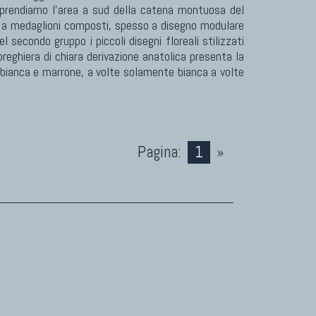
mprendiamo l'area a sud della catena montuosa del
gni a medaglioni composti, spesso a disegno modulare
l secondo gruppo i piccoli disegni floreali stilizzati
reghiera di chiara derivazione anatolica presenta la
e bianca e marrone, a volte solamente bianca a volte
Pagina:
1
»