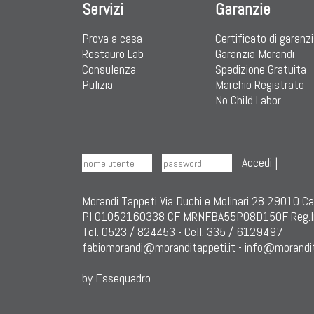
Servizi
Garanzie
Prova a casa
Certificato di garanz
Restauro Lab
Garanzia Morandi
Consulenza
Spedizione Gratuita
Pulizia
Marchio Registrato
No Child Labor
Accedi
|
Morandi Tappeti Via Duchi e Molinari 28 29010 C
PI 01052160338 CF MRNFBA55P08D150F Reg.I
Tel. 0523 / 824453 - Cell. 335 / 6129497
fabiomorandi@moranditappeti.it
-
info@morandit
by Essequadro