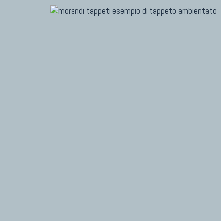
TAPPET
Marc
Dani
Chuk
TAPPETI MODERNI
Gior
Tibet Contemporanei
Fabi
Himalayan
Vito
Bhadohi Moderni
Kala Laie
Reloaded
Tappeti Moderni Collezione Morandi
TAPPET
Tapp