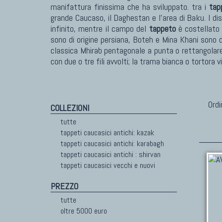
manifattura finissima che ha sviluppato. tra i
tap
grande Caucaso, il Daghestan e l'area di Baku. I di
infinito, mentre il campo del
tappeto
è costellato d
sono di origine persiana, Boteh e Mina Khani sono d
classica Mhirab pentagonale a punta o rettangolare
con due o tre fili avvolti; la trama bianca o tortora 
Ordi
COLLEZIONI
tutte
tappeti caucasici antichi: kazak
tappeti caucasici antichi: karabagh
tappeti caucasici antichi : shirvan
tappeti caucasici vecchi e nuovi
PREZZO
tutte
oltre 5000 euro