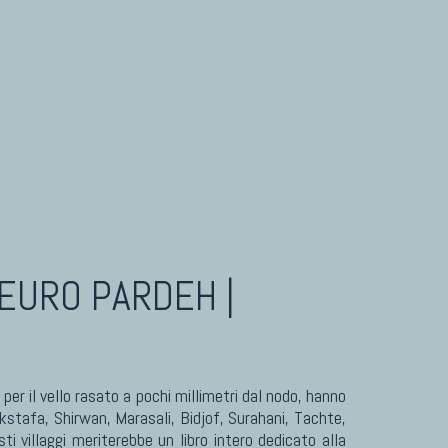
Tappeti Turcomanni Vecchi E Nuovi
Tappeti Ghazni
Tappeti Beluci
Tappeti Dal Mondo
EURO PARDEH |
per il vello rasato a pochi millimetri dal nodo, hanno
kstafa, Shirwan, Marasali, Bidjof, Surahani, Tachte,
i villaggi meriterebbe un libro intero dedicato alla