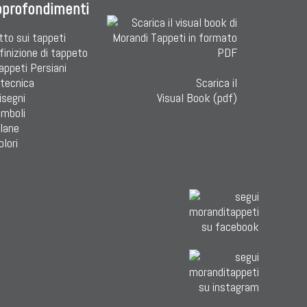
pprofondimenti
tto sui tappeti
finizione di tappeto
Tappeti Persiani
 tecnica
Scarica il
isegni
Visual Book (pdf)
imboli
 lane
olori