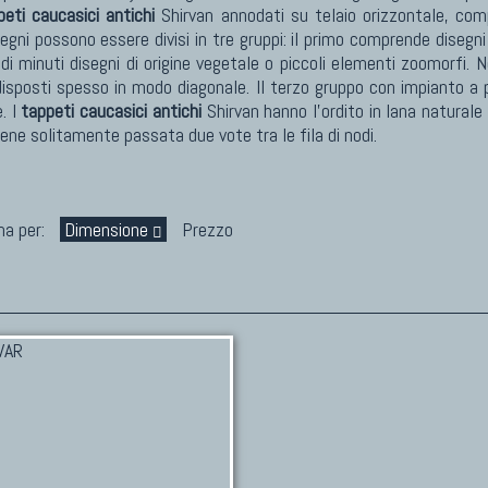
peti caucasici antichi
Shirvan annodati su telaio orizzontale, co
segni possono essere divisi in tre gruppi: il primo comprende dise
i minuti disegni di origine vegetale o piccoli elementi zoomorfi. Ne
isposti spesso in modo diagonale. Il terzo gruppo con impianto a p
. I
tappeti caucasici antichi
Shirvan hanno l'ordito in lana natural
viene solitamente passata due vote tra le fila di nodi.
na per:
Dimensione
Prezzo