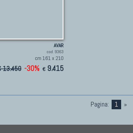
AVAR
cod. 9363
cm 161 x 210
-30%
9.415
€ 13.450
€
Pagina:
1
»