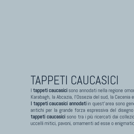
TAPPETI CAUCASICI
I
tappeti caucasici
sono annodati nella regione omoni
Karabagh, la Abcazia, l'Ossezia del sud, la Cecenia e
I tappeti caucasici annodati
in quest'area sono ge
antichi per la grande forza espressiva del disegn
tappeti caucasici
sono tra i più ricercati dai collezi
uccelli mitici, pavoni, ornamenti ad esse o enigmat