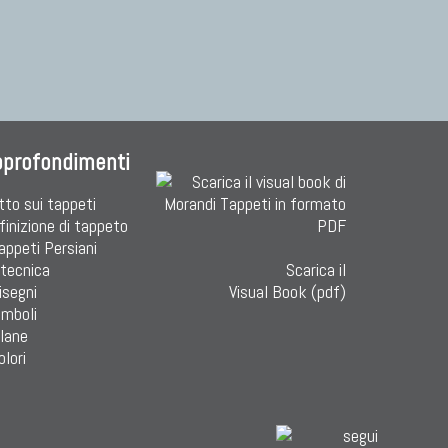
pprofondimenti
tto sui tappeti
finizione di tappeto
Tappeti Persiani
 tecnica
Scarica il
isegni
Visual Book (pdf)
imboli
 lane
olori