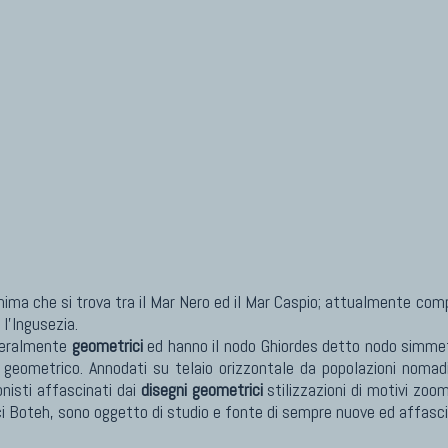
ma che si trova tra il Mar Nero ed il Mar Caspio; attualmente compr
 l'Ingusezia.
neralmente
geometrici
ed hanno il nodo Ghiordes detto nodo simmetri
o geometrico. Annodati su telaio orizzontale da popolazioni nomad
onisti affascinati dai
disegni geometrici
stilizzazioni di motivi zoom
ici Boteh, sono oggetto di studio e fonte di sempre nuove ed affasc