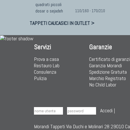
quadrati piccoli
dosar o sejadeh
110/160 - 170/210
TAPPETI CAUCASICI IN OUTLET >
Servizi
Garanzie
Prova a casa
Certificato di garanz
Restauro Lab
Garanzia Morandi
Consulenza
Spedizione Gratuita
Pulizia
Marchio Registrato
No Child Labor
Accedi
|
Morandi Tappeti Via Duchi e Molinari 28 29010 C