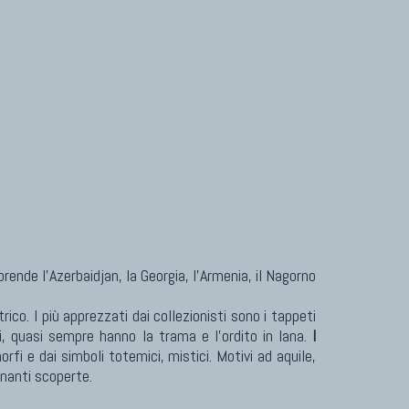
ende l'Azerbaidjan, la Georgia, l'Armenia, il Nagorno
co. I più apprezzati dai collezionisti sono i tappeti
i, quasi sempre hanno la trama e l'ordito in lana.
I
orfi e dai simboli totemici, mistici. Motivi ad aquile,
inanti scoperte.