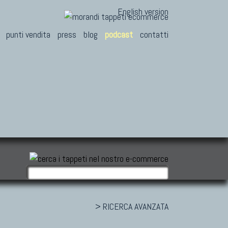
English version
punti vendita
press
blog
podcast
contatti
> RICERCA AVANZATA