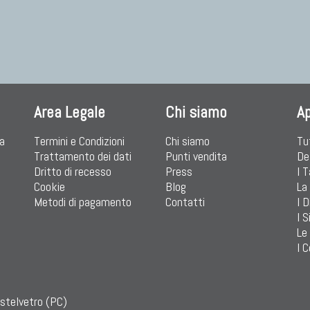
Area Legale
Chi siamo
A
ia
Termini e Condizioni
Chi siamo
Tu
Trattamento dei dati
Punti vendita
De
Dritto di recesso
Press
I 
Cookie
Blog
La
Metodi di pagamento
Contatti
I D
I S
Le
I C
astelvetro (PC)