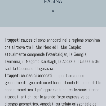
Marco Nereo Rotelli
»
Daniela Marchetti
Chuk Palu
Giorgio Palù
Fabio Morandi
Vito Catalano
I
tappeti caucasici
sono annodati nella regione omonima
che si trova tra il Mar Nero ed il Mar Caspio;
attualmente comprende l'Azerbaidjan, la Georgia,
l'Armenia, il Nagorno Karabagh, la Abcazia, l'Ossezia del
sud, la Cecenia e l'Ingusezia.
I tappeti caucasici annodati
in quest'area sono
generalmente
geometrici
ed hanno il nodo Ghiordes detto
nodo simmetrico. I più apprezzati dai collezionisti sono
TAPPETI PERSIANI
i tappeti antichi per la grande forza espressiva del
Tappeti Persiani Antichi
disegno geometrico. Annodati su telaio orizzontale da
Tappeti Persiani Vecchi