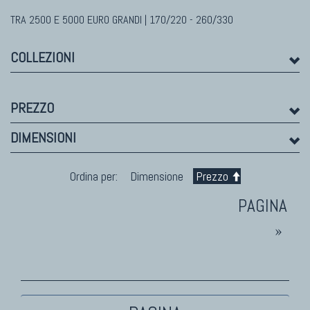
TRA 2500 E 5000 EURO GRANDI | 170/220 - 260/330
TAPPETI MODERNI
Tibet Contemporanei
COLLEZIONI
Himalayan
Bhadohi Moderni
Kala Laie
PREZZO
Reloaded
DIMENSIONI
Tappeti Moderni Collezione Morandi
Ordina per:
Dimensione
Prezzo
»
TAPPETI DI DESIGN D'ARTE