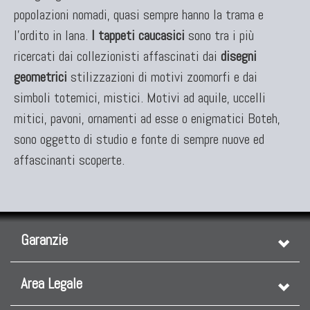
popolazioni nomadi, quasi sempre hanno la trama e
Tappeti Persiani Nuovi
l'ordito in lana.
I tappeti caucasici
sono tra i più
Tappeti Persiani Moderni
ricercati dai collezionisti affascinati dai
disegni
geometrici
stilizzazioni di motivi zoomorfi e dai
simboli totemici, mistici. Motivi ad aquile, uccelli
mitici, pavoni, ornamenti ad esse o enigmatici Boteh,
sono oggetto di studio e fonte di sempre nuove ed
affascinanti scoperte.
TAPPETI CLASSICI
Collezione Hyderabad
Collezione Peshawar
Garanzie
Collezione Agra
Collezione Zigler
Area Legale