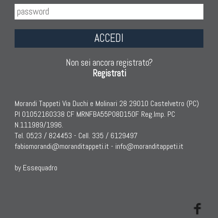
TAPPETI ANTICHI DA COLLEZIONE
ACCEDI
Tappeti Anatolici Antichi
Tappeti Cinesi Antichi
Non sei ancora registrato?
Registrati
Tappeti Turcomanni Antichi
Tappeti Agra Antichi E Antica Asia
Morandi Tappeti Via Duchi e Molinari 28 29010 Castelvetro (PC)
PI 01052160338 CF MRNFBA55P08D150F Reg.Imp. PC
N.111989/1996.
Tel. 0523 / 824453 - Cell. 335 / 6129497
fabiomorandi@moranditappeti.it
-
info@moranditappeti.it
by Essequadro
KILIM
Kilim Vecchi E Antichi