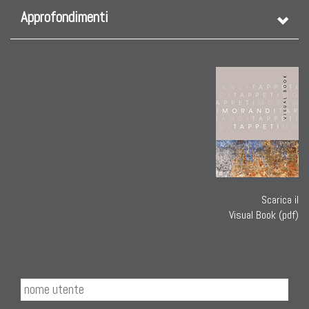
Approfondimenti
TAPPETI CAUCASICI
Tappeti Caucasici Antichi: Kazak
Tappeti Caucasici Antichi: Karabagh
Tappeti Caucasici Antichi : Shirvan
Tappeti Caucasici Vecchi E Nuovi
Scarica il
Visual Book (pdf)