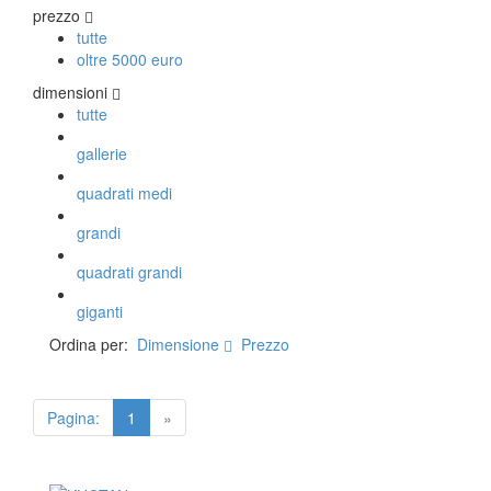
Vito Catalano
prezzo
tutte
oltre 5000 euro
TAPPETI PERSIANI
dimensioni
Tappeti Persiani Antichi
tutte
Tappeti Persiani Vecchi
gallerie
Tappeti Persiani Nuovi
Tappeti Persiani Moderni
quadrati medi
grandi
TAPPETI CLASSICI
quadrati grandi
Collezione Hyderabad
giganti
Collezione Peshawar
Collezione Agra
Ordina per:
Dimensione
Prezzo
Collezione Zigler
Pagina:
1
»
TAPPETI CAUCASICI
Tappeti Caucasici Antichi: Kazak
Tappeti Caucasici Antichi: Karabagh