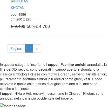
Tappeti Caucasici Antichi : Shirvan
KHOTAN
Tappeti Caucasici Vecchi E Nuovi
cod. 4586
cm 260 x 290
€ 9.400
-50%
€
4.700
TAPPETI ANTICHI DA COLLEZIONE
Tappeti Anatolici Antichi
Tappeti Cinesi Antichi
Tappeti Turcomanni Antichi
Tappeti Agra Antichi E Antica Asia
Pagina:
1
»
In questa categoria inseriamo i
tappeti Pechino antichi
annodati alla
KILIM
fine del XIX secolo; sono decorati in campo aperto e sfoggiano la
Kilim Vecchi E Antichi
classica simbologia cinese con motivi a draghi, serpenti, farfalle e fiori,
Kilim Nuovi
più raramente adottano simboli più arcaici come giare, vasi. Il nodo
Nuovissimi Kilim India
utilizzato è quello asimmetrico di origine persiana e le lane sono
Arazzi E Ricami
seriche e luminose.
I
tappeti
Nixia e Huì, enclavi mussulmane in Cina ed i Khotan, sono
annodati nella parte più occidentale dell'impero.
TAPPETI PER ARREDAMENTO