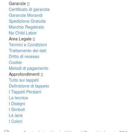
Garanzie
Tappeti Turchi Vecchi E Nuovi
Certificato di garanzia
Tappeti Turcomanni Vecchi E Nuovi
Garanzia Morandi
Tappeti Ghazni
Spedizione Gratuita
Tappeti Beluci
Marchio Registrato
Tappeti Dal Mondo
No Child Labor
Area Legale
Termini e Condizioni
Trattamento dei dati
Dritto di recesso
Cookie
Metodi di pagamento
Approfondimenti
Tutto sui tappeti
Definizione di tappeto
I Tappeti Persiani
La tecnica
I Disegni
I Simboli
Le lane
I Colori