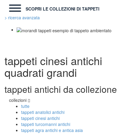
SCOPRI LE COLLEZIONI DI TAPPETI
> ricerca avanzata
TAPPETI MODERNI
Tibet Contemporanei
Himalayan
tappeti cinesi antichi
Bhadohi Moderni
Kala Laie
quadrati grandi
Reloaded
Tappeti Moderni Collezione Morandi
tappeti antichi da collezione
TAPPETI DI DESIGN D'ARTE
collezioni
Marco Nereo Rotelli
tutte
Daniela Marchetti
tappeti anatolici antichi
Chuk Palu
tappeti cinesi antichi
Giorgio Palù
tappeti turcomanni antichi
Fabio Morandi
tappeti agra antichi e antica asia