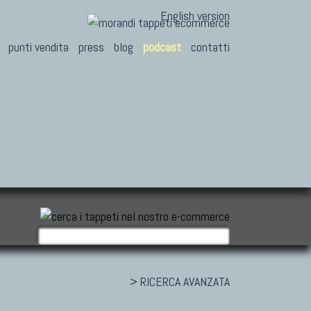
English version
punti vendita
press
blog
podcast
contatti
> RICERCA AVANZATA