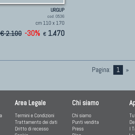
URGUP
cod. 0536
cm 110 x 170
-30%
1.470
€ 2.100
€
Pagina:
1
»
Area Legale
Chi siamo
A
ia
Termini e Condizioni
Chi siamo
Tu
Trattamento dei dati
Punti vendita
De
Dritto di recesso
Press
I 