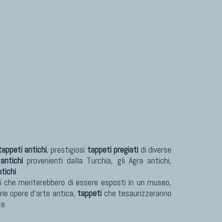
tappeti antichi
, prestigiosi
tappeti pregiati
di diverse
antichi
provenienti dalla Turchia, gli Agra antichi,
tichi
.
vori che meriterebbero di essere esposti in un museo,
rie opere d'arte antica,
tappeti
che tesaurizzeranno
te.