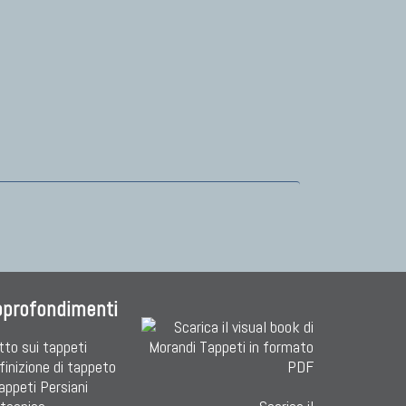
pprofondimenti
tto sui tappeti
finizione di tappeto
Tappeti Persiani