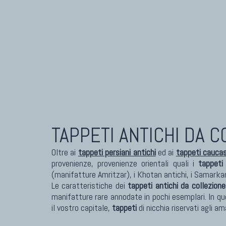
TAPPETI ANTICHI DA 
Oltre ai
tappeti persiani antichi
ed ai
tappeti caucasi
provenienze, provenienze orientali quali i
tappeti
(manifatture Amritzar), i Khotan antichi, i Samarkan
Le caratteristiche dei
tappeti antichi da collezione
manifatture rare annodate in pochi esemplari. In q
il vostro capitale,
tappeti
di nicchia riservati agli a