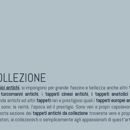
COLLEZIONE
ci antichi
, si impongono per grande fascino e bellezza anche altri
 turcomanni antichi
, i
tappeti cinesi antichi
,
i tappeti anatolici 
da antichi ed altri
tappeti
rari e prestigiosi quali i
tappeti europei an
sono: la rarità, l'epoca ed il prestigio. Sono veri e propri capola
uesta sezione dei
tappeti antichi da collezione
troverete vere e prop
matori, ai collezionisti o semplicemente agli appassionati di quest'ar