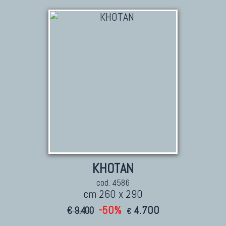
TAPPETI CAUCASICI
Tappeti Caucasici Antichi: Kazak
Tappeti Caucasici Antichi: Karabagh
Tappeti Caucasici Antichi : Shirvan
Tappeti Caucasici Vecchi E Nuovi
TAPPETI ANTICHI DA COLLEZIONE
Tappeti Anatolici Antichi
Tappeti Cinesi Antichi
KHOTAN
Tappeti Turcomanni Antichi
cod. 4586
Tappeti Agra Antichi E Antica Asia
cm 260 x 290
-50%
4.700
€ 9.400
€