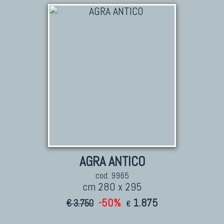
TAPPETI PERSIANI
Tappeti Persiani Antichi
Tappeti Persiani Vecchi
Tappeti Persiani Nuovi
Tappeti Persiani Moderni
TAPPETI CLASSICI
Collezione Hyderabad
AGRA ANTICO
Collezione Peshawar
cod. 9965
Collezione Agra
cm 280 x 295
Collezione Zigler
-50%
1.875
€ 3.750
€