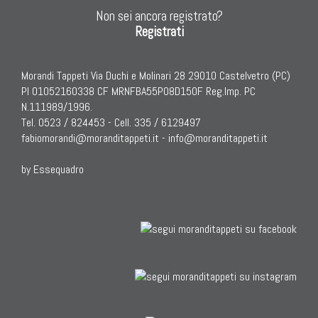
Non sei ancora registrato?
Registrati
Morandi Tappeti Via Duchi e Molinari 28 29010 Castelvetro (PC)
PI 01052160338 CF MRNFBA55P08D150F Reg.Imp. PC
N.111989/1996.
Tel. 0523 / 824453 - Cell. 335 / 6129497
fabiomorandi@moranditappeti.it
-
info@moranditappeti.it
by Essequadro