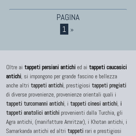
KILIM
Kilim Vecchi E Antichi
1
»
Kilim Nuovi
Nuovissimi Kilim India
Arazzi E Ricami
Oltre ai
tappeti persiani antichi
ed ai
tappeti caucasici
antichi
, si impongono per grande fascino e bellezza
TAPPETI PER ARREDAMENTO
anche altri
tappeti antichi
, prestigiosi
tappeti pregiati
Tappeti Turchi Vecchi E Nuovi
di diverse provenienze, provenienze orientali quali i
Tappeti Turcomanni Vecchi E Nuovi
tappeti turcomanni antichi
, i
tappeti cinesi antichi
,
i
Tappeti Ghazni
tappeti anatolici antichi
provenienti dalla Turchia, gli
Tappeti Beluci
Agra antichi, (manifatture Amritzar), i Khotan antichi, i
Tappeti Dal Mondo
Samarkanda antichi ed altri
tappeti
rari e prestigiosi