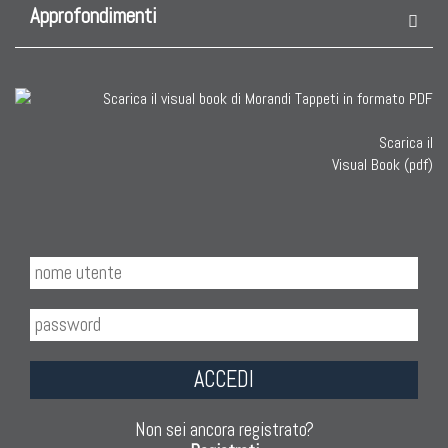
Nuovissimi Kilim India
Approfondimenti
Arazzi E Ricami
Scarica il
TAPPETI PER ARREDAMENTO
Visual Book (pdf)
Tappeti Turchi Vecchi E Nuovi
Tappeti Turcomanni Vecchi E Nuovi
Tappeti Ghazni
Tappeti Beluci
Tappeti Dal Mondo
ACCEDI
Non sei ancora registrato?