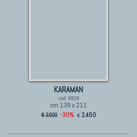
Marco Nereo Rotelli
Daniela Marchetti
Chuk Palu
Giorgio Palù
Fabio Morandi
Vito Catalano
KARAMAN
cod. 9929
cm 139 x 211
-30%
2.450
€ 3.500
€
TAPPETI PERSIANI
Tappeti Persiani Antichi
Tappeti Persiani Vecchi