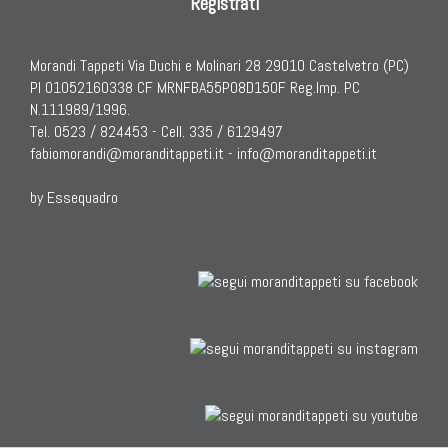
Registrati
Morandi Tappeti Via Duchi e Molinari 28 29010 Castelvetro (PC)
PI 01052160338 CF MRNFBA55P08D150F Reg.Imp. PC
N.111989/1996.
Tel. 0523 / 824453 - Cell. 335 / 6129497
fabiomorandi@moranditappeti.it
-
info@moranditappeti.it
by Essequadro