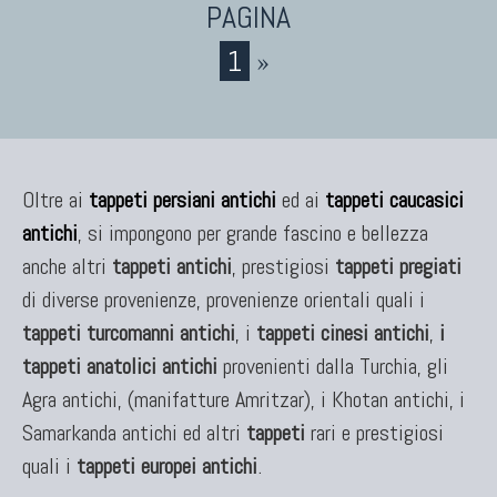
Tappeti Persiani Nuovi
Tappeti Persiani Moderni
1
»
TAPPETI CLASSICI
Oltre ai
tappeti persiani antichi
ed ai
tappeti caucasici
Collezione Hyderabad
antichi
, si impongono per grande fascino e bellezza
Collezione Peshawar
anche altri
tappeti antichi
, prestigiosi
tappeti pregiati
Collezione Agra
di diverse provenienze, provenienze orientali quali i
Collezione Zigler
tappeti turcomanni antichi
, i
tappeti cinesi antichi
,
i
tappeti anatolici antichi
provenienti dalla Turchia, gli
Agra antichi, (manifatture Amritzar), i Khotan antichi, i
TAPPETI CAUCASICI
Samarkanda antichi ed altri
tappeti
rari e prestigiosi
Tappeti Caucasici Antichi: Kazak
quali i
tappeti europei antichi
.
Tappeti Caucasici Antichi: Karabagh