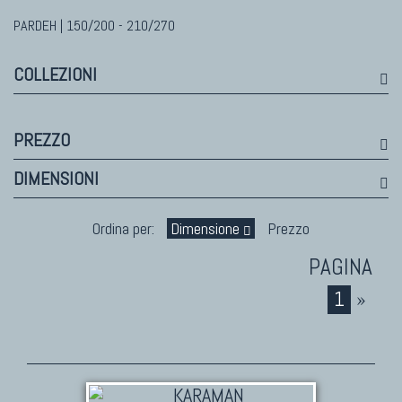
PARDEH | 150/200 - 210/270
TAPPETI MODERNI
Tibet Contemporanei
COLLEZIONI
Himalayan
Bhadohi Moderni
Kala Laie
PREZZO
Reloaded
DIMENSIONI
Tappeti Moderni Collezione Morandi
Ordina per:
Dimensione
Prezzo
1
»
TAPPETI DI DESIGN D'ARTE