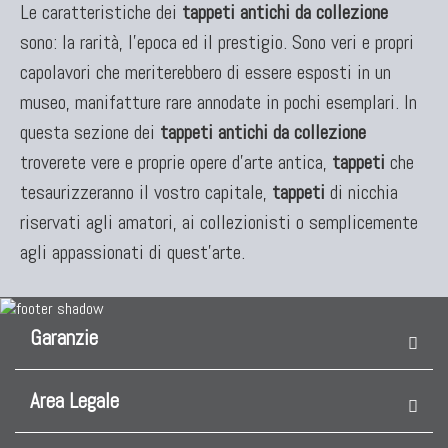
Le caratteristiche dei
tappeti antichi da collezione
Tappeti Caucasici Antichi : Shirvan
sono: la rarità, l'epoca ed il prestigio. Sono veri e propri
Tappeti Caucasici Vecchi E Nuovi
capolavori che meriterebbero di essere esposti in un
museo, manifatture rare annodate in pochi esemplari. In
questa sezione dei
tappeti antichi da collezione
TAPPETI ANTICHI DA COLLEZIONE
troverete vere e proprie opere d'arte antica,
tappeti
che
Tappeti Anatolici Antichi
tesaurizzeranno il vostro capitale,
tappeti
di nicchia
Tappeti Cinesi Antichi
riservati agli amatori, ai collezionisti o semplicemente
Tappeti Turcomanni Antichi
agli appassionati di quest'arte.
Tappeti Agra Antichi E Antica Asia
Garanzie
KILIM
Area Legale
Kilim Vecchi E Antichi
Kilim Nuovi