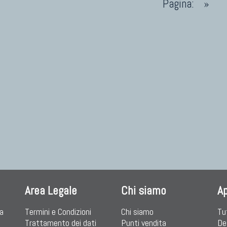
Kilim Nuovi
Pagina:
»
Nuovissimi Kilim India
I ANTICHI DA COLLEZIONE
Arazzi E Ricami
eti Anatolici Antichi
eti Cinesi Antichi
eti Turcomanni Antichi
eti Agra Antichi E Antica Asia
Area Legale
Chi siamo
A
ia
Termini e Condizioni
Chi siamo
Tu
Trattamento dei dati
Punti vendita
De