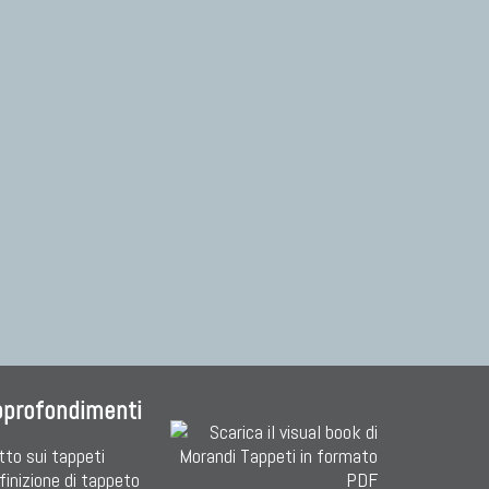
Tappeti Turcomanni Vecchi E Nuovi
Tappeti Ghazni
Tappeti Beluci
Tappeti Dal Mondo
pprofondimenti
tto sui tappeti
finizione di tappeto