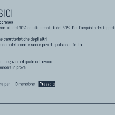
ICI
I DI DESIGN D'ARTE
TAPPETI PERSIANI
o Nereo Rotelli
Tappeti Persiani Antichi
mporanea
ela Marchetti
Tappeti Persiani Vecchi
scontati del 30% ed altri scontati del 50%. Per l'acquisto dei tappe
 Palu
Tappeti Persiani Nuovi
gio Palù
Tappeti Persiani Moderni
 caratteristiche degli altri
:
o Morandi
 completamente sani e privi di qualsiasi difetto
 Catalano
l negozio nel quale si trovano
ndere in prova.
na per:
Dimensione
Prezzo
KILIM
Kilim Vecchi E Antichi