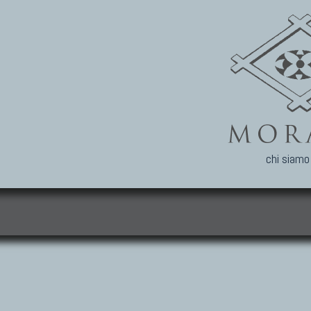
chi siamo
i