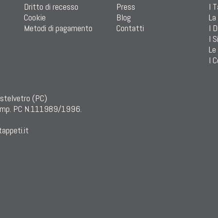
Dritto di recesso
Press
I 
Cookie
Blog
La
Metodi di pagamento
Contatti
I D
I S
Le
I C
astelvetro (PC)
mp. PC N.111989/1996.
appeti.it