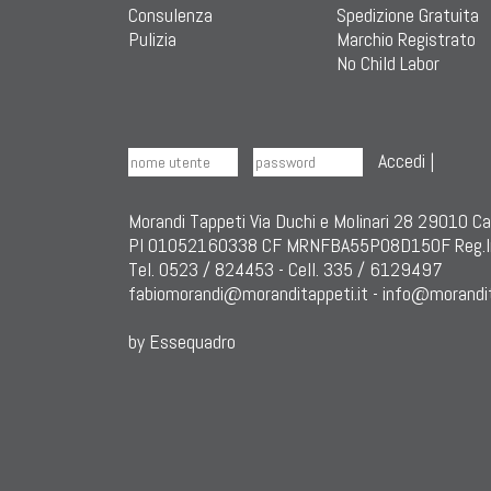
Consulenza
Spedizione Gratuita
Pulizia
Marchio Registrato
No Child Labor
Accedi
|
Morandi Tappeti Via Duchi e Molinari 28 29010 C
PI 01052160338 CF MRNFBA55P08D150F Reg.I
Tel. 0523 / 824453 - Cell. 335 / 6129497
fabiomorandi@moranditappeti.it
-
info@morandit
by Essequadro