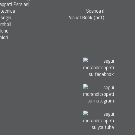
Tappeti Persiani
 tecnica
Scarica il
isegni
Visual Book (pdf)
imboli
 lane
olori