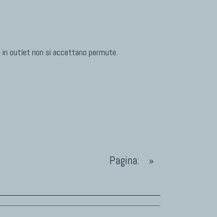
TAPPETI CLASSICI
Collezione Hyderabad
Collezione Peshawar
ti in outlet non si accettano permute.
Collezione Agra
Collezione Zigler
Pagina:
»
TAPPETI PER ARREDAMENTO
Tappeti Turchi Vecchi E Nuovi