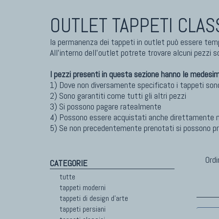
OUTLET TAPPETI CLASS
TAPPET
Marc
la permanenza dei tappeti in outlet può essere te
Dani
All'interno dell'outlet potrete trovare alcuni pezzi 
Chuk
TAPPETI MODERNI
Gior
I pezzi presenti in questa sezione hanno le medesime
Tibet Contemporanei
Fabi
1) Dove non diversamente specificato i tappeti sono
Himalayan
Vito
2) Sono garantiti come tutti gli altri pezzi
3) Si possono pagare ratealmente
Bhadohi Moderni
4) Possono essere acquistati anche direttamente ne
Kala Laie
5) Se non precedentemente prenotati si possono pre
Reloaded
Tappeti Moderni Collezione Morandi
Ordi
CATEGORIE
tutte
tappeti moderni
tappeti di design d'arte
tappeti persiani