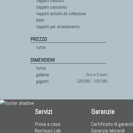
tappeti classici
tappeti caucasici
TAPPETI CAUCASICI
TAPPET
tappeti antichi da collezione
kilim
Tappeti Caucasici Antichi: Kazak
Tapp
tappeti per arredamento
Tappeti Caucasici Antichi: Karabagh
Tapp
Tappeti Caucasici Antichi : Shirvan
Tapp
PREZZO
Tappeti Caucasici Vecchi E Nuovi
Tapp
tutte
DIMENSIONI
tutte
gallerie
fino a 3 metri
giganti
220/280 - 330/380
Servizi
Garanzie
Prova a casa
Certificato di garanz
Restauro Lab
Garanzia Morandi