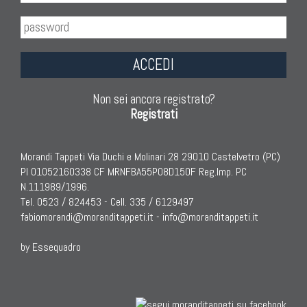
ACCEDI
Non sei ancora registrato?
Registrati
Morandi Tappeti Via Duchi e Molinari 28 29010 Castelvetro (PC)
PI 01052160338 CF MRNFBA55P08D150F Reg.Imp. PC
N.111989/1996.
Tel. 0523 / 824453 - Cell. 335 / 6129497
fabiomorandi@moranditappeti.it
-
info@moranditappeti.it
by Essequadro