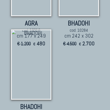
AGRA
BHADOHI
cod. 10316
cod. 10284
cm 177 x 249
cm 242 x 302
480
2.700
€ 1.200
€ 4.500
€
€
BHADOHI