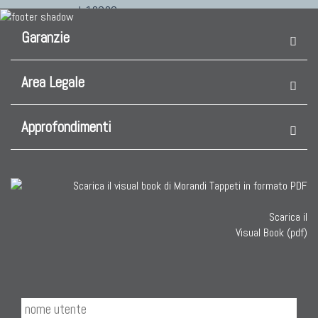
cod. 10292
cm 156 x 203
Garanzie
900
€ 1.500
€
Area Legale
Approfondimenti
Scarica il
Visual Book (pdf)