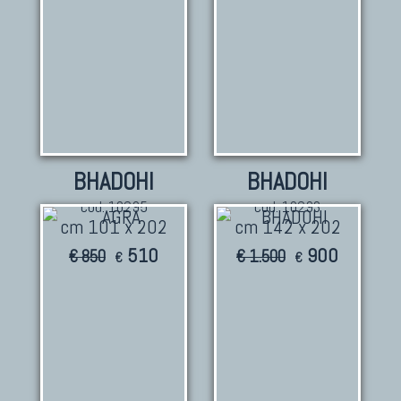
BHADOHI
BHADOHI
cod. 10295
cod. 10293
cm 101 x 202
cm 142 x 202
510
900
€ 850
€ 1.500
€
€