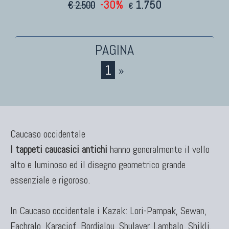
KILIM
-30%
1.750
€ 2.500
€
Kilim Vecchi E Antichi
Kilim Nuovi
Nuovissimi Kilim India
Arazzi E Ricami
1
»
TAPPETI PER ARREDAMENTO
Tappeti Turchi Vecchi E Nuovi
Caucaso occidentale
Tappeti Turcomanni Vecchi E Nuovi
I tappeti caucasici antichi
hanno generalmente il vello
Tappeti Ghazni
alto e luminoso ed il disegno geometrico grande
Tappeti Beluci
essenziale e rigoroso.
Tappeti Dal Mondo
In Caucaso occidentale i Kazak: Lori-Pampak, Sewan,
Fachralo, Karaciof, Bordjalou, Shulaver, Lambalo, Shikli.