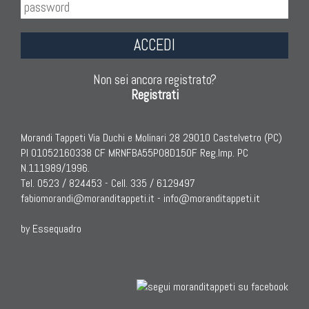
ACCEDI
Non sei ancora registrato?
Registrati
Morandi Tappeti Via Duchi e Molinari 28 29010 Castelvetro (PC)
PI 01052160338 CF MRNFBA55P08D150F Reg.Imp. PC
N.111989/1996.
Tel. 0523 / 824453 - Cell. 335 / 6129497
fabiomorandi@moranditappeti.it
-
info@moranditappeti.it
by Essequadro