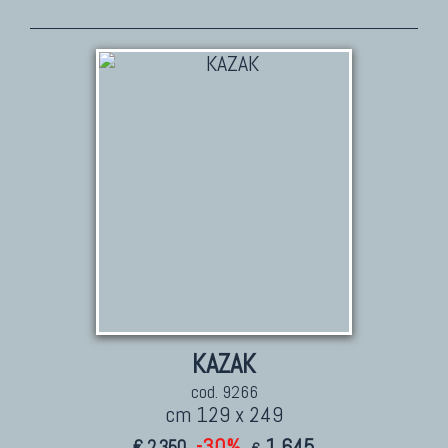
TAPPETI PERSIANI
Tappeti Persiani Antichi
Tappeti Persiani Vecchi
Tappeti Persiani Nuovi
Tappeti Persiani Moderni
TAPPETI CLASSICI
Collezione Hyderabad
Collezione Peshawar
Collezione Agra
Collezione Zigler
KAZAK
cod. 9266
cm 129 x 249
-30%
1.645
€ 2.350