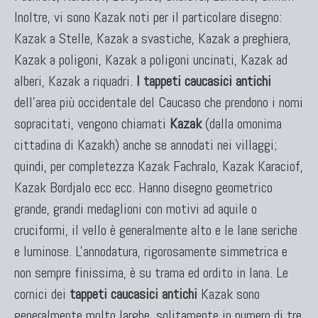
Inoltre, vi sono Kazak noti per il particolare disegno:
Kazak a Stelle, Kazak a svastiche, Kazak a preghiera,
Kazak a poligoni, Kazak a poligoni uncinati, Kazak ad
alberi, Kazak a riquadri.
I tappeti caucasici antichi
dell'area più occidentale del Caucaso che prendono i nomi
sopracitati, vengono chiamati
Kazak
(dalla omonima
cittadina di Kazakh) anche se annodati nei villaggi;
quindi, per completezza Kazak Fachralo, Kazak Karaciof,
Kazak Bordjalo ecc ecc. Hanno disegno geometrico
grande, grandi medaglioni con motivi ad aquile o
cruciformi, il vello è generalmente alto e le lane seriche
e luminose. L'annodatura, rigorosamente simmetrica e
non sempre finissima, è su trama ed ordito in lana. Le
cornici dei
tappeti caucasici antichi
Kazak sono
generalmente molto larghe, solitamente in numero di tre