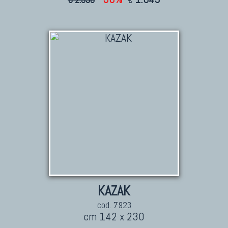
€
TAPPETI CAUCASICI
Tappeti Caucasici Antichi: Kazak
Tappeti Caucasici Antichi: Karabagh
Tappeti Caucasici Antichi : Shirvan
Tappeti Caucasici Vecchi E Nuovi
TAPPETI ANTICHI DA COLLEZIONE
Tappeti Anatolici Antichi
Tappeti Cinesi Antichi
Tappeti Turcomanni Antichi
Tappeti Agra Antichi E Antica Asia
KAZAK
cod. 7923
cm 142 x 230