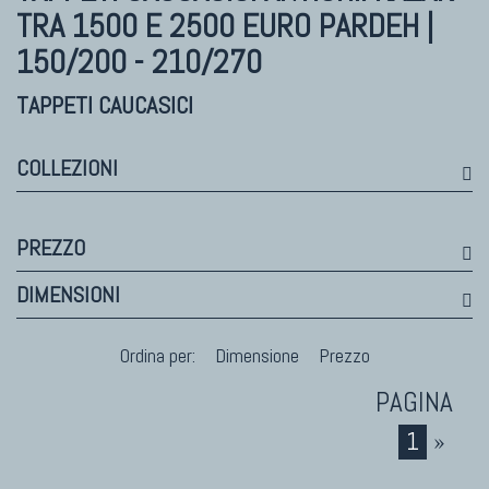
Bhadohi Moderni
TRA 1500 E 2500 EURO PARDEH |
Kala Laie
150/200 - 210/270
Reloaded
Tappeti Moderni Collezione Morandi
TAPPETI CAUCASICI
COLLEZIONI
TAPPETI DI DESIGN D'ARTE
Marco Nereo Rotelli
PREZZO
Daniela Marchetti
DIMENSIONI
Chuk Palu
Giorgio Palù
Ordina per:
Dimensione
Prezzo
Fabio Morandi
Vito Catalano
1
»