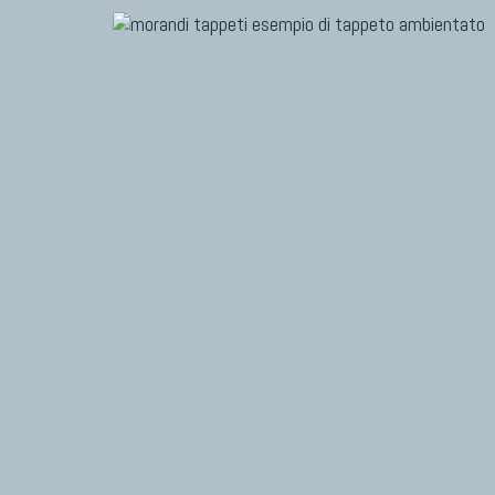
TAPPETI MODERNI
TAPPET
Tibet Contemporanei
Marc
Himalayan
Dani
Bhadohi Moderni
Chuk
Kala Laie
Gior
Reloaded
Fabi
Tappeti Moderni Collezione Morandi
Vito
TAPPETI CAUCASICI
TAPPET
Tappeti Caucasici Antichi: Kazak
Tapp