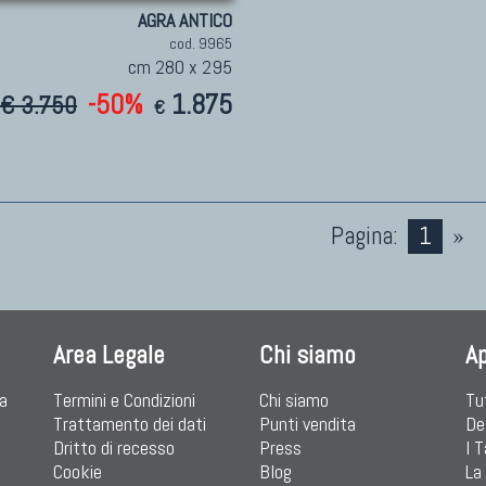
AGRA ANTICO
cod. 9965
cm 280 x 295
-50%
1.875
€ 3.750
€
Pagina:
1
»
Area Legale
Chi siamo
A
ia
Termini e Condizioni
Chi siamo
Tu
Trattamento dei dati
Punti vendita
De
Dritto di recesso
Press
I 
Cookie
Blog
La