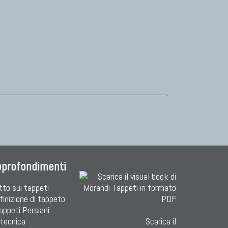
pprofondimenti
tto sui tappeti
finizione di tappeto
Tappeti Persiani
 tecnica
Scarica il