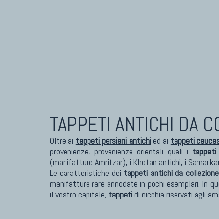
Tappeti Caucasici Antichi: Karabagh
Tapp
Tappeti Caucasici Antichi : Shirvan
Tapp
Tappeti Caucasici Vecchi E Nuovi
Tapp
TAPPETI ANTICHI DA 
Oltre ai
tappeti persiani antichi
ed ai
tappeti caucasi
provenienze, provenienze orientali quali i
tappeti
(manifatture Amritzar), i Khotan antichi, i Samarkan
Le caratteristiche dei
tappeti antichi da collezione
manifatture rare annodate in pochi esemplari. In q
il vostro capitale,
tappeti
di nicchia riservati agli a