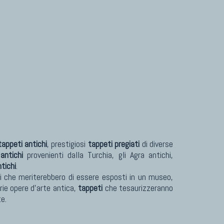
Tappeti Turcomanni Vecchi E Nuovi
Tappeti Ghazni
Tappeti Beluci
Tappeti Dal Mondo
tappeti antichi
, prestigiosi
tappeti pregiati
di diverse
antichi
provenienti dalla Turchia, gli Agra antichi,
tichi
.
vori che meriterebbero di essere esposti in un museo,
rie opere d'arte antica,
tappeti
che tesaurizzeranno
te.