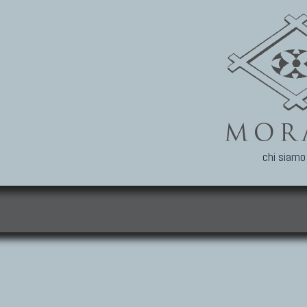
chi siamo
i