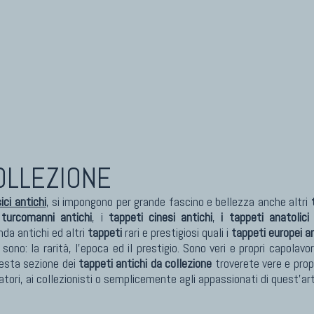
eti Cinesi Antichi
Kilim Nuovi
eti Turcomanni Antichi
Nuovissimi Kilim India
eti Agra Antichi E Antica Asia
Arazzi E Ricami
COLLEZIONE
ci antichi
, si impongono per grande fascino e bellezza anche altri
 turcomanni antichi
, i
tappeti cinesi antichi
,
i tappeti anatolici 
da antichi ed altri
tappeti
rari e prestigiosi quali i
tappeti europei an
sono: la rarità, l'epoca ed il prestigio. Sono veri e propri capola
uesta sezione dei
tappeti antichi da collezione
troverete vere e prop
matori, ai collezionisti o semplicemente agli appassionati di quest'ar