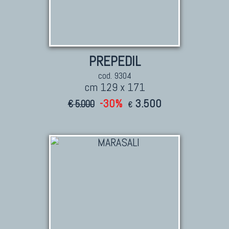
PREPEDIL
cod. 9304
cm 129 x 171
-30%
3.500
€ 5.000
€