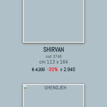
SHIRVAN
cod. 3746
cm 113 x 164
-30%
2.940
€ 4.200
€