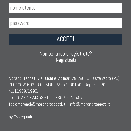
ACCEDI
Non sei ancora registrato?
Registrati
Morandi Tappeti Via Duchi e Molinari 28 29010 Castelvetro (PC)
PI 01052160338 CF MRNFBA55P08D150F Reg.Imp. PC
N.111989/1996.
Tel. 0523 / 824453 - Cell. 335 / 6129497
fabiomorandi@moranditappeti.it
-
info@moranditappeti.it
by Essequadro