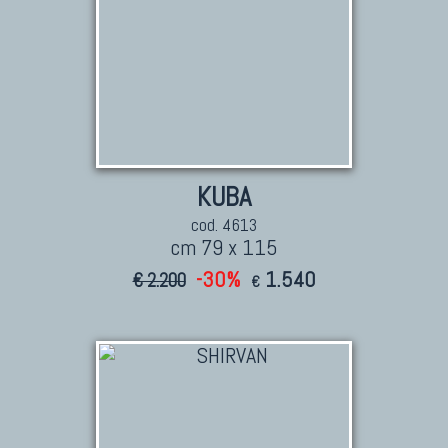
KUBA
cod. 4613
cm 79 x 115
-30%
1.540
€ 2.200
€