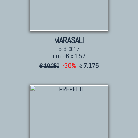
MARASALI
cod. 9017
cm 96 x 152
-30%
7.175
€ 10.250
€