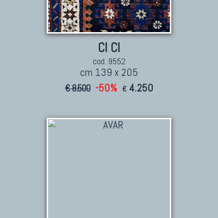
CI CI
cod. 9552
cm 139 x 205
-50%
4.250
€ 8.500
€