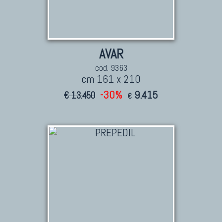
AVAR
cod. 9363
cm 161 x 210
-30%
9.415
€ 13.450
€