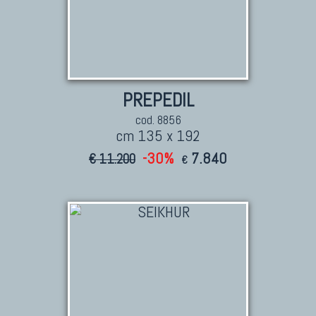
PREPEDIL
cod. 8856
cm 135 x 192
-30%
7.840
€ 11.200
€