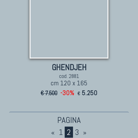
GHENDJEH
cod. 2881
cm 120 x 165
-30%
5.250
€ 7.500
€
«
1
2
3
»