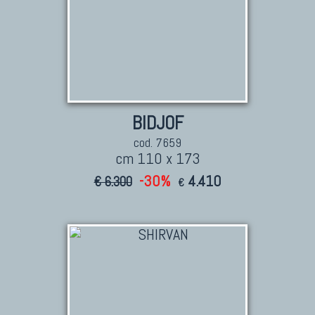
BIDJOF
cod. 7659
cm 110 x 173
-30%
4.410
€ 6.300
€