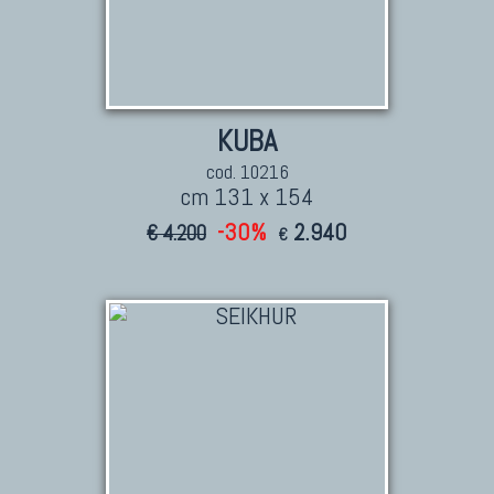
KUBA
cod. 10216
cm 131 x 154
-30%
2.940
€ 4.200
€