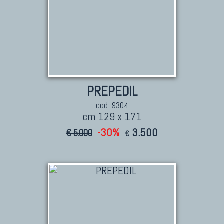
PREPEDIL
cod. 9304
cm 129 x 171
-30%
3.500
€ 5.000
€