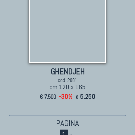
GHENDJEH
cod. 2881
cm 120 x 165
-30%
5.250
€ 7.500
€
1
»