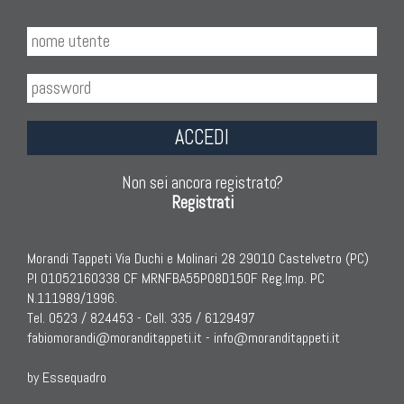
ACCEDI
Non sei ancora registrato?
Registrati
Morandi Tappeti Via Duchi e Molinari 28 29010 Castelvetro (PC)
PI 01052160338 CF MRNFBA55P08D150F Reg.Imp. PC
N.111989/1996.
Tel. 0523 / 824453 - Cell. 335 / 6129497
fabiomorandi@moranditappeti.it
-
info@moranditappeti.it
by Essequadro