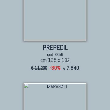
PREPEDIL
cod. 8856
cm 135 x 192
-30%
7.840
€ 11.200
€