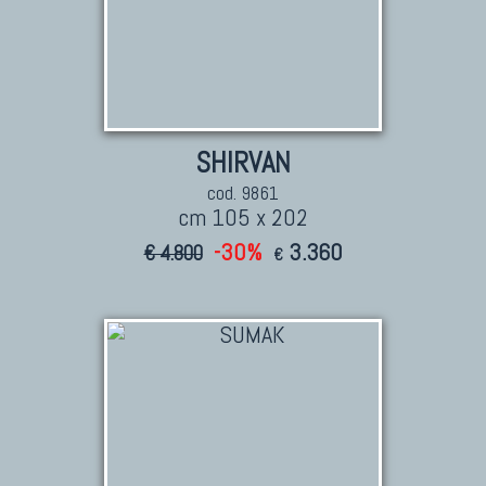
SHIRVAN
cod. 9861
cm 105 x 202
-30%
3.360
€ 4.800
€