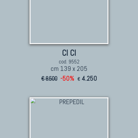
CI CI
cod. 9552
cm 139 x 205
-50%
4.250
€ 8.500
€