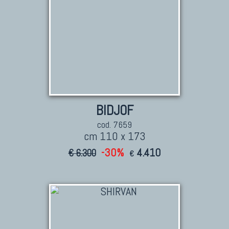
BIDJOF
cod. 7659
cm 110 x 173
-30%
4.410
€ 6.300
€