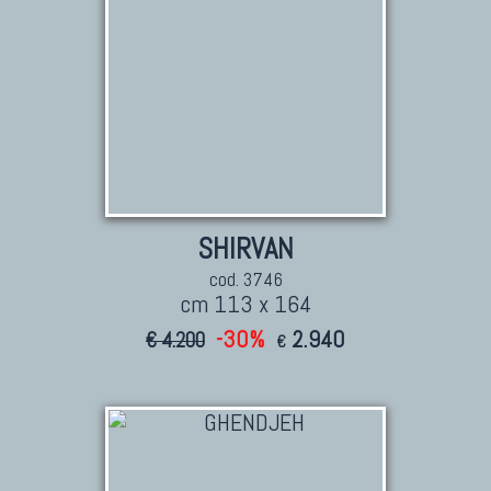
SHIRVAN
cod. 3746
cm 113 x 164
-30%
2.940
€ 4.200
€