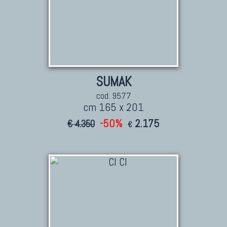
SUMAK
cod. 9577
cm 165 x 201
-50%
2.175
€ 4.350
€