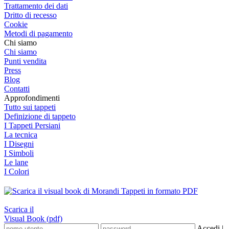
Trattamento dei dati
Dritto di recesso
Cookie
Metodi di pagamento
Chi siamo
Chi siamo
Punti vendita
Press
Blog
Contatti
Approfondimenti
Tutto sui tappeti
Definizione di tappeto
I Tappeti Persiani
La tecnica
I Disegni
I Simboli
Le lane
I Colori
Scarica il
Visual Book (pdf)
Accedi
|