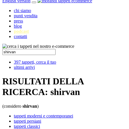
English version
chi siamo
punti vendita
press
blog
podcast
contatti
397 tappeti, cerca il tuo
ultimi arrivi
RISULTATI DELLA
RICERCA:
shirvan
(considero
shirvan
)
tappeti moderni e contemporanei
tappeti persiani
tappeti classici