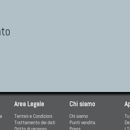
ato
Area Legale
Chi siamo
A
ia
Termini e Condizioni
Chi siamo
Tu
Trattamento dei dati
Punti vendita
De
Dritto di recesso
Press
I 