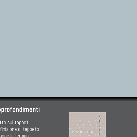
pprofondimenti
tto sui tappeti
finizione di tappeto
Tappeti Persiani