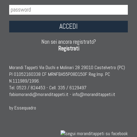
ACCEDI
Non sei ancora registrato?
Registrati
Morandi Tappeti Via Duchi e Molinari 28 29010 Castelvetro (PC)
PI 01052160338 CF MRNFBA55P08D150F Reg.Imp. PC
N.111989/1996.
Tel. 0523 / 824453 - Cell. 335 / 6129497
fabiomorandi@moranditappeti.it
-
info@moranditappeti.it
by Essequadro