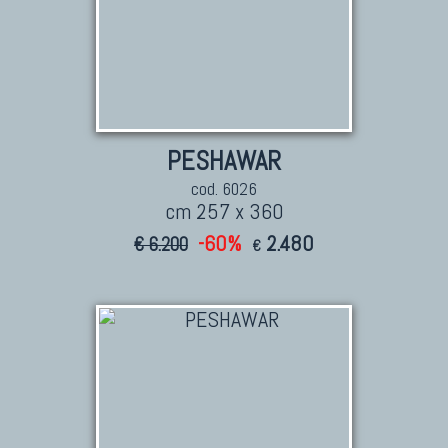
PESHAWAR
cod. 6026
cm 257 x 360
-60%
2.480
€ 6.200
€