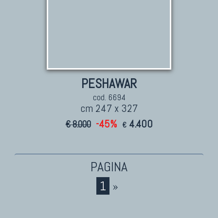
PESHAWAR
cod. 6694
cm 247 x 327
-45%
4.400
€ 8.000
€
1
»