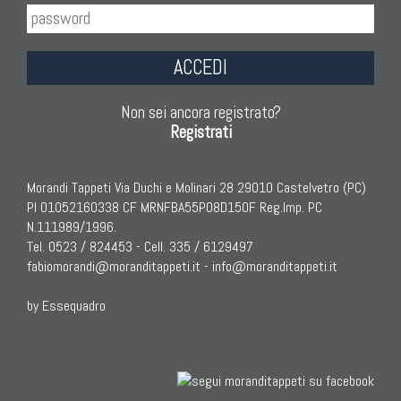
ACCEDI
Non sei ancora registrato?
Registrati
Morandi Tappeti Via Duchi e Molinari 28 29010 Castelvetro (PC)
PI 01052160338 CF MRNFBA55P08D150F Reg.Imp. PC
N.111989/1996.
Tel. 0523 / 824453 - Cell. 335 / 6129497
fabiomorandi@moranditappeti.it
-
info@moranditappeti.it
by Essequadro