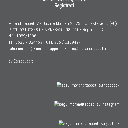
KILIM
Registrati
Kilim Vecchi E Antichi
Kilim Nuovi
Morandi Tappeti Via Duchi e Molinari 28 29010 Castelvetro (PC)
Nuovissimi Kilim India
PI 01052160338 CF MRNFBA55P08D150F Reg.Imp. PC
Arazzi E Ricami
N.111989/1996.
Tel. 0523 / 824453 - Cell. 335 / 6129497
fabiomorandi@moranditappeti.it
-
info@moranditappeti.it
by Essequadro
TAPPETI PER ARREDAMENTO
Tappeti Turchi Vecchi E Nuovi
Tappeti Turcomanni Vecchi E Nuovi
Tappeti Ghazni
Tappeti Beluci
Tappeti Dal Mondo