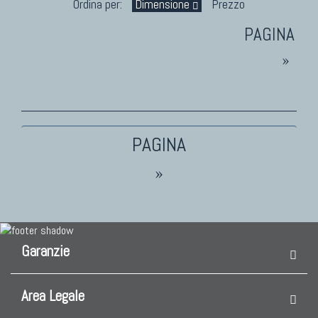
Ordina per:
Dimensione
Prezzo
TAPPETI PERSIANI
Tappeti Persiani Antichi
Tappeti Persiani Vecchi
»
Tappeti Persiani Nuovi
Tappeti Persiani Moderni
TAPPETI CLASSICI
»
Collezione Hyderabad
Collezione Peshawar
Collezione Agra
Garanzie
Collezione Zigler
Area Legale