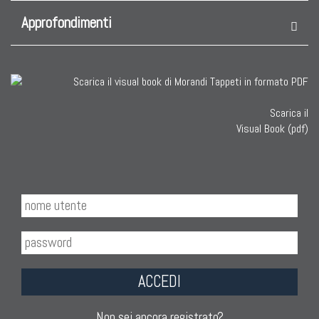
TAPPETI CAUCASICI
Approfondimenti
Tappeti Caucasici Antichi: Kazak
Tappeti Caucasici Antichi: Karabagh
Tappeti Caucasici Antichi : Shirvan
Tappeti Caucasici Vecchi E Nuovi
Scarica il
Visual Book (pdf)
TAPPETI ANTICHI DA COLLEZIONE
Tappeti Anatolici Antichi
Tappeti Cinesi Antichi
Tappeti Turcomanni Antichi
Tappeti Agra Antichi E Antica Asia
ACCEDI
Non sei ancora registrato?