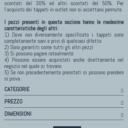
Bhadohi Moderni
scontati del 30% ed altri scontati del 50%. Per
Kala Laie
l'acquisto dei tappeti in outlet non si accettano permute.
Reloaded
I pezzi presenti in questa sezione hanno le medesime
Tappeti Moderni Collezione Morandi
caratteristiche degli altri
:
1) Dove non diversamente specificato i tappeti sono
completamente sani e privi di qualsiasi difetto
2) Sono garantiti come tutti gli altri pezzi
3) Si possono pagare ratealmente
TAPPETI DI DESIGN D'ARTE
4) Possono essere acquistati anche direttamente nel
Marco Nereo Rotelli
negozio nel quale si trovano
Daniela Marchetti
5) Se non precedentemente prenotati si possono prendere
in prova.
Chuk Palu
Giorgio Palù
CATEGORIE
Fabio Morandi
PREZZO
Vito Catalano
DIMENSIONI