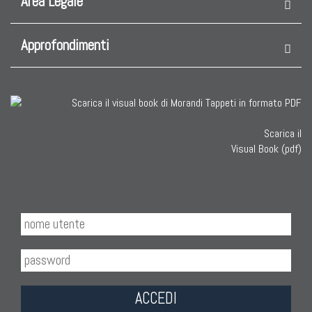
Collezione Agra
Area Legale
Collezione Zigler
Approfondimenti
TAPPETI CAUCASICI
Tappeti Caucasici Antichi: Kazak
Tappeti Caucasici Antichi: Karabagh
Scarica il
Visual Book (pdf)
Tappeti Caucasici Antichi : Shirvan
Tappeti Caucasici Vecchi E Nuovi
ACCEDI