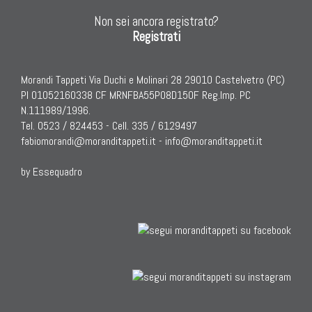
TAPPETI ANTICHI DA COLLEZIONE
Non sei ancora registrato?
Registrati
Tappeti Anatolici Antichi
Tappeti Cinesi Antichi
Morandi Tappeti Via Duchi e Molinari 28 29010 Castelvetro (PC)
Tappeti Turcomanni Antichi
PI 01052160338 CF MRNFBA55P08D150F Reg.Imp. PC
Tappeti Agra Antichi E Antica Asia
N.111989/1996.
Tel. 0523 / 824453 - Cell. 335 / 6129497
fabiomorandi@moranditappeti.it
-
info@moranditappeti.it
by Essequadro
KILIM
Kilim Vecchi E Antichi
Kilim Nuovi
Nuovissimi Kilim India
Arazzi E Ricami