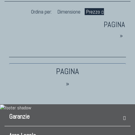
Fabio Morandi
Vito Catalano
Ordina per:
Dimensione
Prezzo
»
TAPPETI PERSIANI
Tappeti Persiani Antichi
Tappeti Persiani Vecchi
Tappeti Persiani Nuovi
Tappeti Persiani Moderni
»
TAPPETI CLASSICI
Garanzie
Collezione Hyderabad
Collezione Peshawar