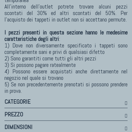
temporanea
All'interno dell'outlet potrete trovare alcuni pezzi
TAPPETI MODERNI
scontati del 30% ed altri scontati del 50%. Per
l'acquisto dei tappeti in outlet non si accettano permute.
Tibet Contemporanei
Himalayan
I pezzi presenti in questa sezione hanno le medesime
Bhadohi Moderni
caratteristiche degli altri
:
Kala Laie
1) Dove non diversamente specificato i tappeti sono
completamente sani e privi di qualsiasi difetto
Reloaded
2) Sono garantiti come tutti gli altri pezzi
Tappeti Moderni Collezione Morandi
3) Si possono pagare ratealmente
4) Possono essere acquistati anche direttamente nel
negozio nel quale si trovano
5) Se non precedentemente prenotati si possono prendere
in prova.
TAPPETI DI DESIGN D'ARTE
Marco Nereo Rotelli
CATEGORIE
Daniela Marchetti
PREZZO
Chuk Palu
Giorgio Palù
DIMENSIONI