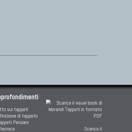
pprofondimenti
tto sui tappeti
finizione di tappeto
Tappeti Persiani
 tecnica
Scarica il