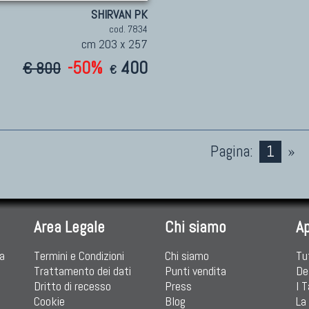
SHIRVAN PK
cod. 7834
cm 203 x 257
-50%
400
€ 800
€
Pagina:
1
»
Area Legale
Chi siamo
A
ia
Termini e Condizioni
Chi siamo
Tu
Trattamento dei dati
Punti vendita
De
Dritto di recesso
Press
I 
Cookie
Blog
La