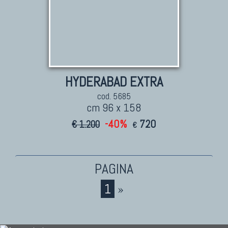
HYDERABAD EXTRA
cod. 5685
cm 96 x 158
-40%
720
€ 1.200
€
1
»