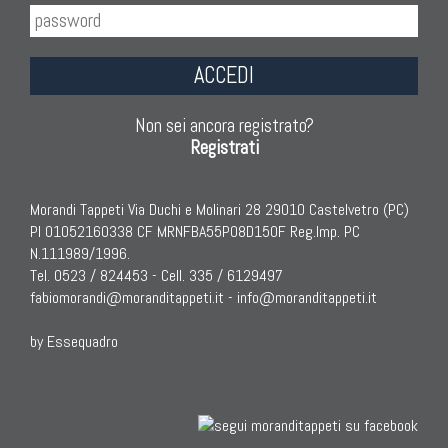
ACCEDI
Non sei ancora registrato?
Registrati
Morandi Tappeti Via Duchi e Molinari 28 29010 Castelvetro (PC)
PI 01052160338 CF MRNFBA55P08D150F Reg.Imp. PC
N.111989/1996.
Tel. 0523 / 824453 - Cell. 335 / 6129497
fabiomorandi@moranditappeti.it
-
info@moranditappeti.it
by Essequadro