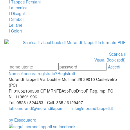
I Tappeti Persiani
La tecnica
I Disegni
I Simboli
Le lane
I Colori
Scarica il
Visual Book (pdf)
Accedi
Non sei ancora registrato?
Registrati
Morandi Tappeti Via Duchi e Molinari 28 29010 Castelvetro
(PC)
PI 01052160338 CF MRNFBA55P08D150F Reg.Imp. PC
N.111989/1996.
Tel. 0523 / 824453 - Cell. 335 / 6129497
fabiomorandi@moranditappeti.it
-
info@moranditappeti.it
by Essequadro