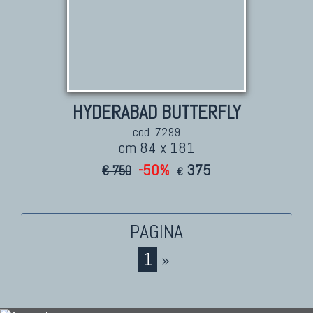
HYDERABAD BUTTERFLY
cod. 7299
cm 84 x 181
-50%
375
€ 750
€
1
»