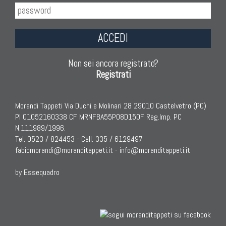
ACCEDI
Non sei ancora registrato?
Registrati
Morandi Tappeti Via Duchi e Molinari 28 29010 Castelvetro (PC)
PI 01052160338 CF MRNFBA55P08D150F Reg.Imp. PC
N.111989/1996.
Tel. 0523 / 824453 - Cell. 335 / 6129497
fabiomorandi@moranditappeti.it
-
info@moranditappeti.it
by Essequadro