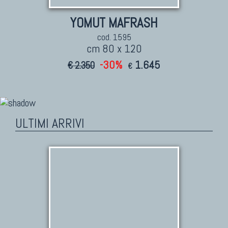
YOMUT MAFRASH
cod. 1595
cm 80 x 120
-30%
1.645
€ 2.350
€
ULTIMI ARRIVI