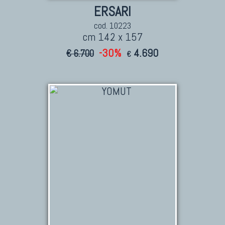
ERSARI
cod. 10223
cm 142 x 157
-30%
4.690
€ 6.700
€