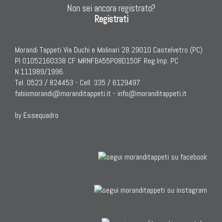
Non sei ancora registrato?
Registrati
Morandi Tappeti Via Duchi e Molinari 28 29010 Castelvetro (PC)
PI 01052160338 CF MRNFBA55P08D150F Reg.Imp. PC
N.111989/1996.
Tel. 0523 / 824453 - Cell. 335 / 6129497
fabiomorandi@moranditappeti.it
-
info@moranditappeti.it
by Essequadro