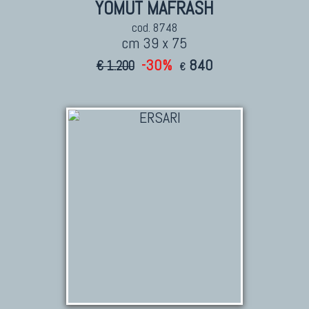
YOMUT MAFRASH
cod. 8748
cm 39 x 75
-30%
840
€ 1.200
€