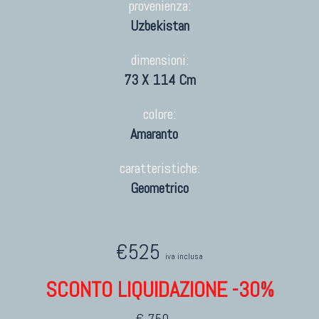
provenienza:
Uzbekistan
dimensioni:
73 X 114 Cm
colore:
Amaranto
caratteristiche:
Geometrico
€525
iva inclusa
SCONTO LIQUIDAZIONE -30%