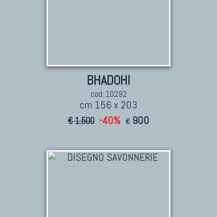
BHADOHI
cod. 10292
cm 156 x 203
-40%
900
€ 1.500
€