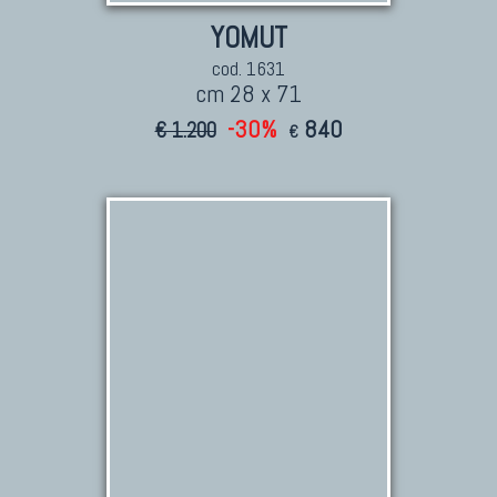
YOMUT
cod. 1631
cm 28 x 71
-30%
840
€ 1.200
€