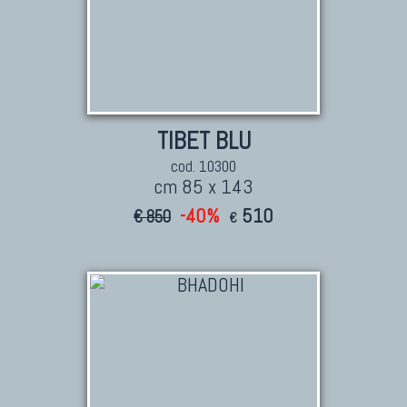
TIBET BLU
cod. 10300
cm 85 x 143
-40%
510
€ 850
€