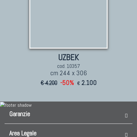
UZBEK
cod. 10357
cm 244 x 306
-50%
2.100
€ 4.200
€
Garanzie
Area Legale