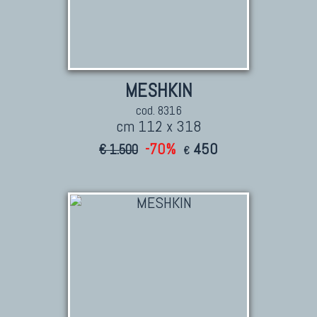
MESHKIN
cod. 8316
cm 112 x 318
-70%
450
€ 1.500
€