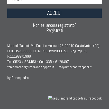
ACCEDI
Non sei ancora registrato?
Registrati
Morandi Tappeti Via Duchi e Molinari 28 29010 Castelvetro (PC)
PI 01052160338 CF MRNFBA55P08D150F Reg.Imp. PC
N.111989/1996.
Tel. 0523 / 824453 - Cell. 335 / 6129497
fabiomorandi@moranditappeti.it
-
info@moranditappeti.it
by Essequadro