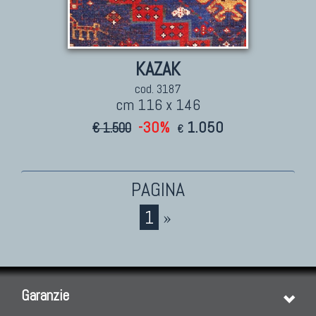
KAZAK
cod. 3187
cm 116 x 146
-30%
1.050
€ 1.500
€
1
»
Garanzie