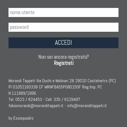
ACCEDI
Non sei ancora registrato?
Registrati
Morandi Tappeti Via Duchi e Molinari 28 29010 Castelvetro (PC)
PI 01052160338 CF MRNFBA55P08D150F Reg.Imp. PC
N.111989/1996.
Tel. 0523 / 824453 - Cell. 335 / 6129497
fabiomorandi@moranditappeti.it
-
info@moranditappeti.it
by Essequadro