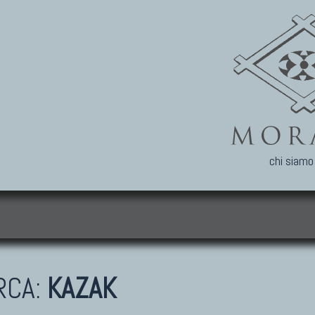
chi siamo
i
RCA:
KAZAK