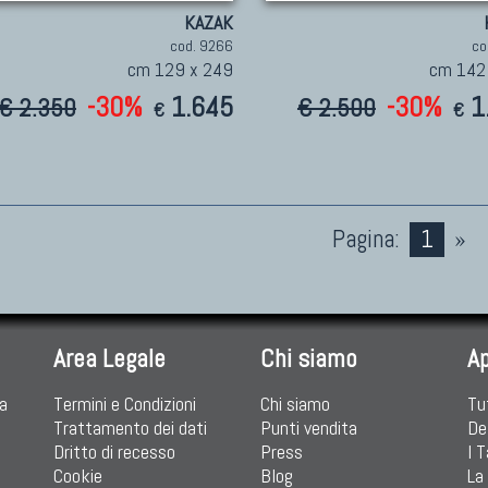
KAZAK
cod. 9266
co
cm 129 x 249
cm 142
-30%
1.645
-30%
1
€ 2.350
€ 2.500
€
€
Pagina:
1
»
Area Legale
Chi siamo
A
ia
Termini e Condizioni
Chi siamo
Tu
Trattamento dei dati
Punti vendita
De
Dritto di recesso
Press
I 
Cookie
Blog
La