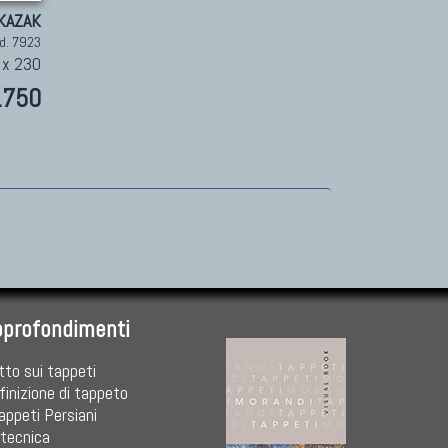
KAZAK
d. 7923
 x 230
.750
pprofondimenti
tto sui tappeti
finizione di tappeto
Tappeti Persiani
 tecnica