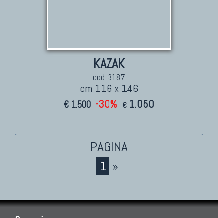
KAZAK
cod. 3187
cm 116 x 146
-30%
1.050
€ 1.500
€
1
»