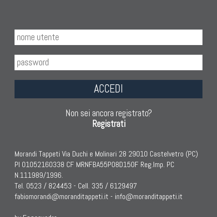
ACCEDI
Non sei ancora registrato?
Registrati
Morandi Tappeti Via Duchi e Molinari 28 29010 Castelvetro (PC)
PI 01052160338 CF MRNFBA55P08D150F Reg.Imp. PC
N.111989/1996.
Tel. 0523 / 824453 - Cell. 335 / 6129497
fabiomorandi@moranditappeti.it
-
info@moranditappeti.it