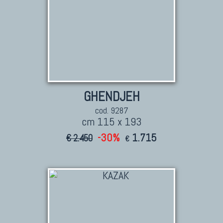
GHENDJEH
cod. 9287
cm 115 x 193
-30%
1.715
€ 2.450
€