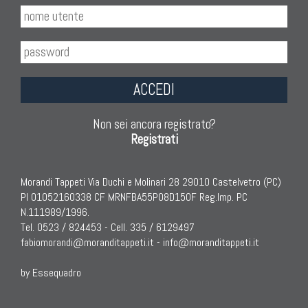
ACCEDI
Non sei ancora registrato?
Registrati
Morandi Tappeti Via Duchi e Molinari 28 29010 Castelvetro (PC)
PI 01052160338 CF MRNFBA55P08D150F Reg.Imp. PC
N.111989/1996.
Tel. 0523 / 824453 - Cell. 335 / 6129497
fabiomorandi@moranditappeti.it
-
info@moranditappeti.it
by Essequadro