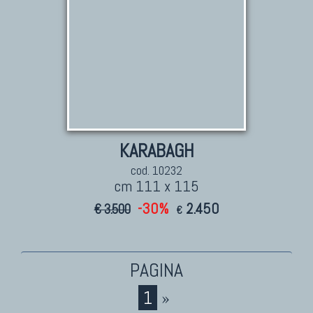
KARABAGH
cod. 10232
cm 111 x 115
-30%
2.450
€ 3.500
€
1
»