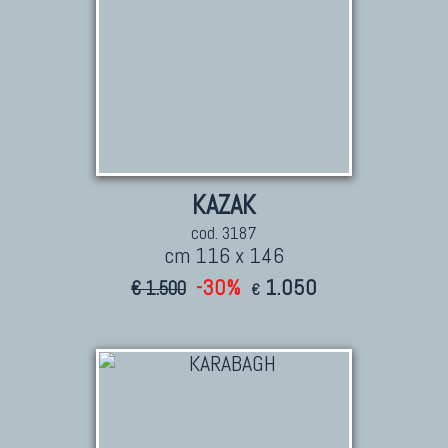
KAZAK
cod. 3187
cm 116 x 146
-30%
1.050
€ 1.500
€