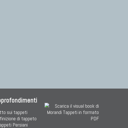
pprofondimenti
tto sui tappeti
finizione di tappeto
Tappeti Persiani