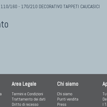
 110/160 - 170/210 DECORATIVO TAPPETI CAUCASICI
ato
Area Legale
Chi siamo
A
ia
Termini e Condizioni
Chi siamo
Tu
Trattamento dei dati
Punti vendita
De
Dritto di recesso
Press
I 