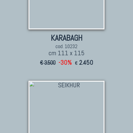
KARABAGH
cod. 10232
cm 111 x 115
-30%
2.450
€ 3.500
€