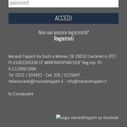
ACCEDI
Non sei ancora registrato?
Registrati
Morandi Tappeti Via Duchi e Molinari 28 29010 Castelvetro (PC)
PI 01052160338 CF MRNFBA55P08D150F Reg.Imp. PC
N.111989/1996.
Tel. 0523 / 824453 - Cell. 335 / 6129497
fabiomorandi@moranditappeti.it
-
info@moranditappeti.it
by Essequadro