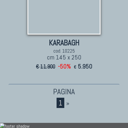
KARABAGH
cod. 10225
cm 145 x 250
-50%
5.950
€ 11.900
€
1
»