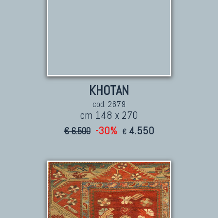
KHOTAN
cod. 2679
cm 148 x 270
-30%
4.550
€ 6.500
€