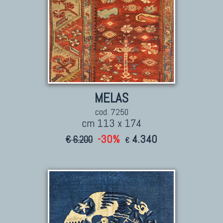
MELAS
cod. 7250
cm 113 x 174
-30%
4.340
€ 6.200
€