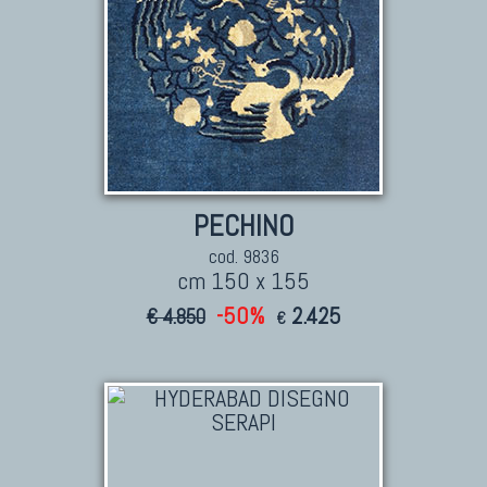
PECHINO
cod. 9836
cm 150 x 155
-50%
2.425
€ 4.850
€