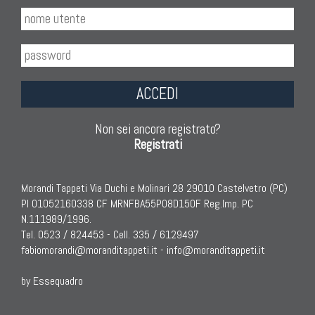
ACCEDI
Non sei ancora registrato?
Registrati
Morandi Tappeti Via Duchi e Molinari 28 29010 Castelvetro (PC)
PI 01052160338 CF MRNFBA55P08D150F Reg.Imp. PC
N.111989/1996.
Tel. 0523 / 824453 - Cell. 335 / 6129497
fabiomorandi@moranditappeti.it
-
info@moranditappeti.it
by Essequadro