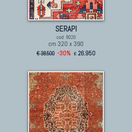
SERAPI
cod. 9020
cm 320 x 390
-30%
26.950
€ 38.500
€