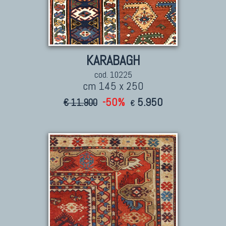
KARABAGH
cod. 10225
cm 145 x 250
-50%
5.950
€ 11.900
€