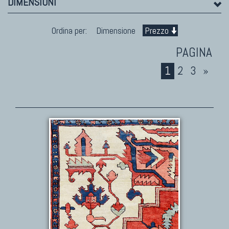
DIMENSIONI
Ordina per:
Dimensione
Prezzo
1
2
3
»