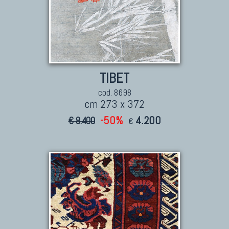
TIBET
cod. 8698
cm 273 x 372
-50%
4.200
€ 8.400
€