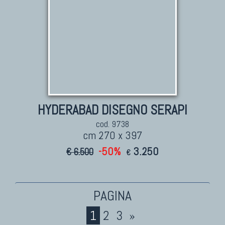
HYDERABAD DISEGNO SERAPI
cod. 9738
cm 270 x 397
-50%
3.250
€ 6.500
€
1
2
3
»