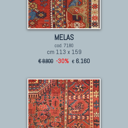
MELAS
cod. 7180
cm 113 x 159
-30%
6.160
€ 8.800
€