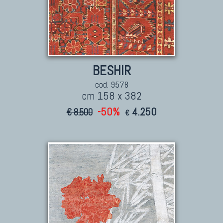
BESHIR
cod. 9578
cm 158 x 382
-50%
4.250
€ 8.500
€