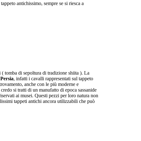
tappeto antichissimo, sempre se si riesca a
 ( tomba di sepoltura di tradizione shiita ). La
a
Persia
, infatti i cavalli rappresentati sul tappeto
ritrovamento, anche con le più moderne e
credo si tratti di un manufatto di epoca sassanide
iservati ai musei. Questi pezzi per loro natura non
issimi tappeti antichi ancora utilizzabili che può