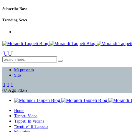
Subscribe Now
Trending News
Mi presento
Sito
07
Ago
2026
Home
Tappeti Video
Tappeti In Vetrina
“Sentire” Il Tappeto
Magazine