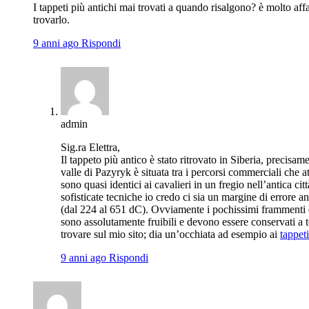
I tappeti più antichi mai trovati a quando risalgono? è molto af
trovarlo.
9 anni ago
Rispondi
admin
Sig.ra Elettra,
Il tappeto più antico è stato ritrovato in Siberia, precisa
valle di Pazyryk è situata tra i percorsi commerciali che 
sono quasi identici ai cavalieri in un fregio nell’antica cit
sofisticate tecniche io credo ci sia un margine di errore 
(dal 224 al 651 dC). Ovviamente i pochissimi frammenti di 
sono assolutamente fruibili e devono essere conservati a t
trovare sul mio sito; dia un’occhiata ad esempio ai
tappeti
9 anni ago
Rispondi