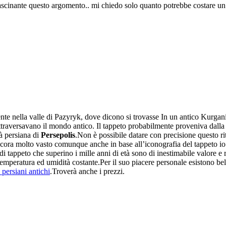
fascinante questo argomento.. mi chiedo solo quanto potrebbe costare un 
mente nella valle di Pazyryk, dove dicono si trovasse In un antico Kurgani
attraversavano il mondo antico. Il tappeto
probabilmente proveniva dall
tà persiana di
Persepolis
.Non è possibile datare con precisione questo 
ancora molto vasto comunque anche in base all’iconografia del tappeto io 
tappeto che superino i mille anni di età sono di inestimabile valore e r
emperatura ed umidità costante.Per il suo piacere personale esistono bell
 persiani antichi
.Troverà anche i prezzi.