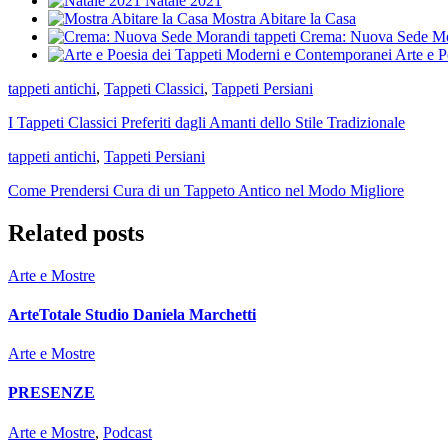
Natale 2021
Mostra Abitare la Casa
Crema: Nuova Sede Mor
Arte e 
tappeti antichi
,
Tappeti Classici
,
Tappeti Persiani
I Tappeti Classici Preferiti dagli Amanti dello Stile Tradizionale
tappeti antichi
,
Tappeti Persiani
Come Prendersi Cura di un Tappeto Antico nel Modo Migliore
Related posts
Arte e Mostre
ArteTotale Studio Daniela Marchetti
Arte e Mostre
PRESENZE
Arte e Mostre
,
Podcast