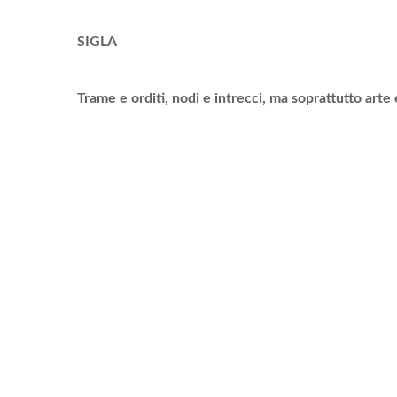
SIGLA
Trame e orditi, nodi e intrecci, ma soprattutto art
cultura millenaria oggi vissuta in modo completame
Tappeti