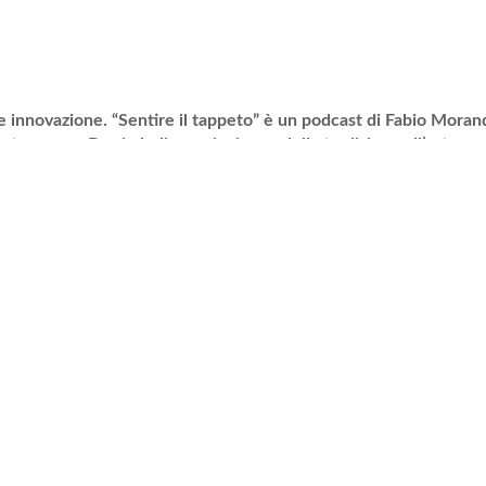
e e innovazione. “Sentire il tappeto” è un podcast di Fabio Moran
nte nuovo. Da simboli, segni e icone della tradizione all’arte 