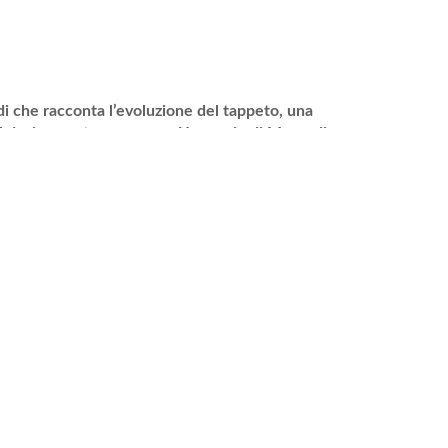
di che racconta l’evoluzione del tappeto, una
e al design contemporaneo. Una serie di Morandi