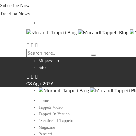
Subscribe Now
Trending News
Mi presento
Sito
08
Ago
2026
Home
Tappeti Video
Tappeti In Vetrina
“Sentire” Il Tappeto
Magazine
Pensieri