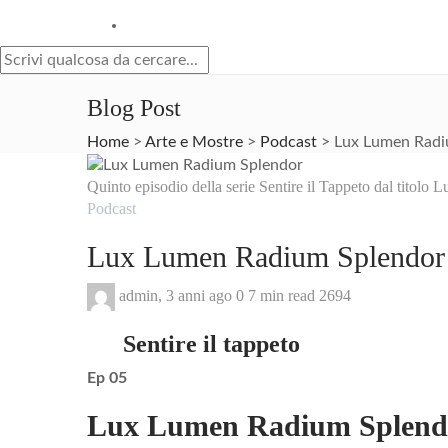
Blog Post
Home
>
Arte e Mostre
>
Podcast
>
Lux Lumen Radi
Quinto episodio della serie Sentire il Tappeto dal tito
Podcast
Lux Lumen Radium Splendor
admin
,
3 anni ago
0
7 min
read
2694
Sentire il tappeto
Ep 0
5
Lux Lumen Radium Splend