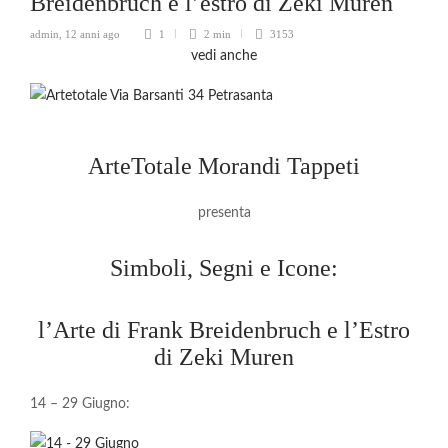
Breidenbruch e l’estro di Zeki Muren
admin
,
12 anni ago
1
2 min
3153
vedi anche
ArteTotale Morandi Tappeti
presenta
Simboli, Segni e Icone:
l’Arte di Frank Breidenbruch e l’Estro
di Zeki Muren
14 – 29 Giugno: