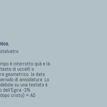
nico.
stelvetro
ampo è interrotto quà e là
teste di uccelli o
gore geometrico. la data
periodo di annodatura. Lo
 debole su una testata è
o dell'Egira -3%
 dopo cristo) = AD