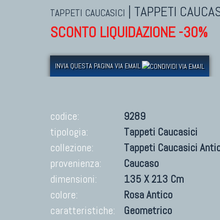
|
TAPPETI CAUCAS
TAPPETI CAUCASICI
SCONTO LIQUIDAZIONE -30%
INVIA QUESTA PAGINA VIA EMAIL
codice:
9289
tipologia:
Tappeti Caucasici
collezione:
Tappeti Caucasici Anti
provenienza:
Caucaso
dimensioni:
135 X 213 Cm
colore:
Rosa Antico
caratteristiche:
Geometrico