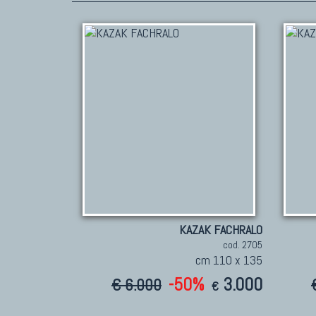
KAZAK FACHRALO
cod. 2705
cm 110 x 135
-50%
3.000
€ 6.000
€