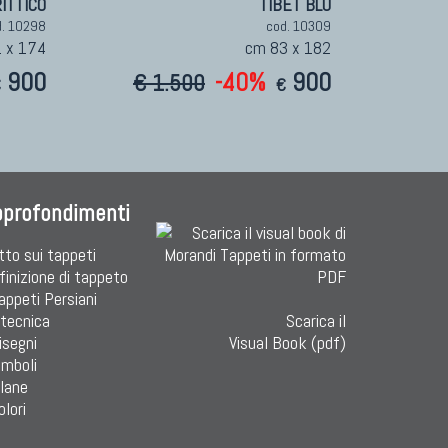
ITTICO
TIBET BLU
d. 10298
cod. 10309
 x 174
cm 83 x 182
900
-40%
900
€ 1.500
€
€
pprofondimenti
tto sui tappeti
finizione di tappeto
Tappeti Persiani
 tecnica
Scarica il
isegni
Visual Book (pdf)
imboli
 lane
olori