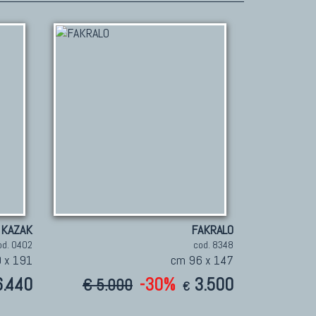
KAZAK
FAKRALO
od. 0402
cod. 8348
 x 191
cm 96 x 147
6.440
-30%
3.500
€ 5.000
€