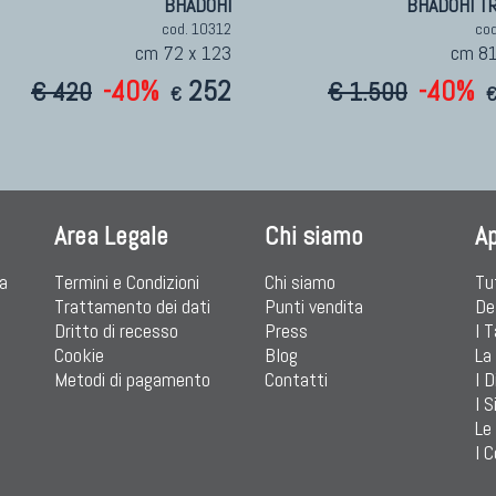
BHADOHI
BHADOHI TR
cod. 10312
co
cm 72 x 123
cm 81
-40%
252
-40%
€ 420
€ 1.500
€
Area Legale
Chi siamo
A
ia
Termini e Condizioni
Chi siamo
Tu
Trattamento dei dati
Punti vendita
De
Dritto di recesso
Press
I 
Cookie
Blog
La
Metodi di pagamento
Contatti
I D
I S
Le
I C