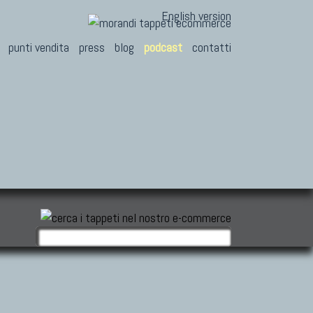
English version
punti vendita
press
blog
podcast
contatti