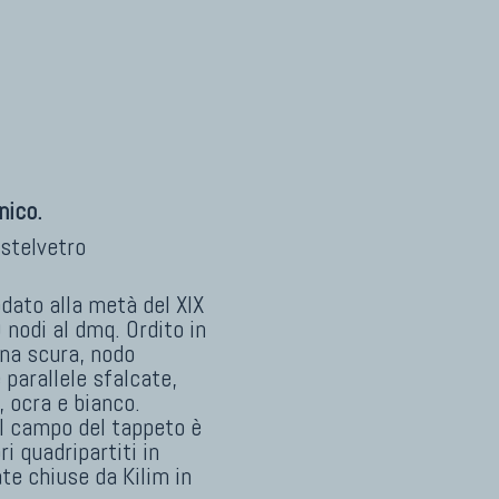
nico.
stelvetro
ato alla metà del XIX
nodi al dmq. Ordito in
ana scura, nodo
 parallele sfalcate,
, ocra e bianco.
 Il campo del tappeto è
i quadripartiti in
te chiuse da Kilim in