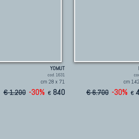
YOMUT
cod. 1631
co
cm 28 x 71
cm 142
-30%
840
-30%
€ 1.200
€ 6.700
€
€