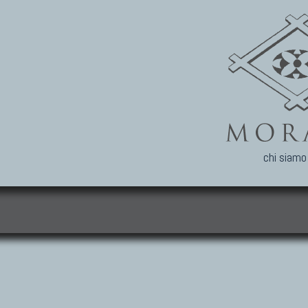
chi siamo
i