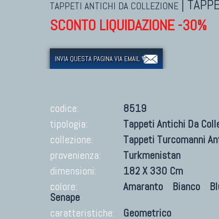
|
TAPPE
TAPPETI ANTICHI DA COLLEZIONE
SCONTO LIQUIDAZIONE -30%
INVIA QUESTA PAGINA VIA EMAIL
codice:
8519
tipologia:
Tappeti Antichi Da Coll
collezione:
Tappeti Turcomanni Ant
provenienza:
Turkmenistan
dimensioni:
182 X 330 Cm
colore:
Amaranto
Bianco
Bl
Senape
caratteristiche:
Geometrico