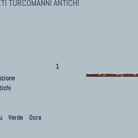
TI TURCOMANNI ANTICHI
1
ezione
ichi
u
Verde
Ocra