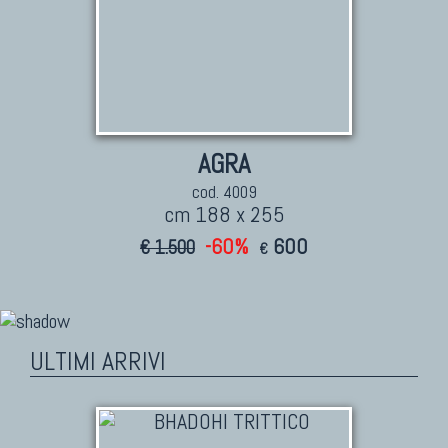
AGRA
cod. 4009
cm 188 x 255
-60%
600
€ 1.500
€
ULTIMI ARRIVI