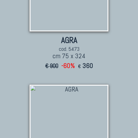
AGRA
cod. 5473
cm 75 x 324
-60%
360
€ 900
€