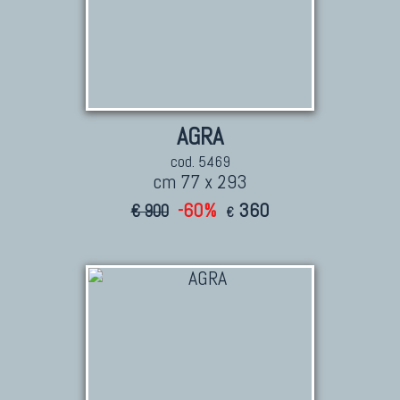
AGRA
cod. 5469
cm 77 x 293
-60%
360
€ 900
€