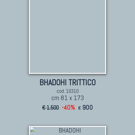
BHADOHI TRITTICO
cod. 10310
cm 81 x 173
-40%
900
€ 1.500
€