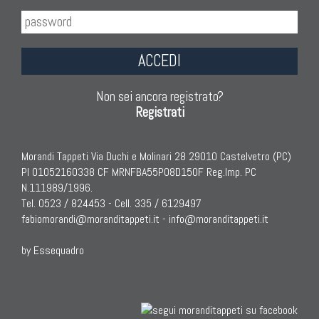
ACCEDI
Non sei ancora registrato?
Registrati
Morandi Tappeti Via Duchi e Molinari 28 29010 Castelvetro (PC)
PI 01052160338 CF MRNFBA55P08D150F Reg.Imp. PC
N.111989/1996.
Tel. 0523 / 824453 - Cell. 335 / 6129497
fabiomorandi@moranditappeti.it
-
info@moranditappeti.it
by Essequadro