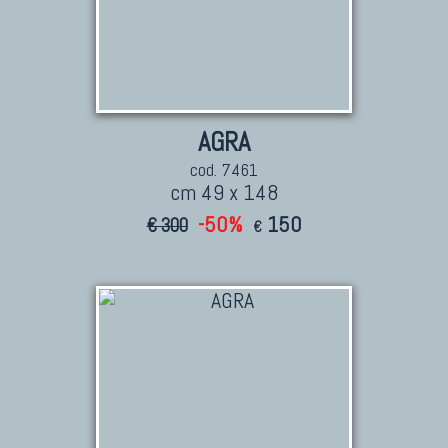
AGRA
cod. 7461
cm 49 x 148
-50%
150
€ 300
€