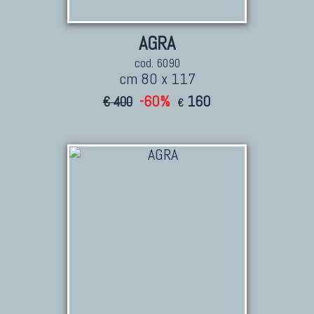
AGRA
cod. 6090
cm 80 x 117
-60%
160
€ 400
€