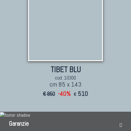
TIBET BLU
cod. 10300
cm 85 x 143
-40%
510
€ 850
€
Garanzie