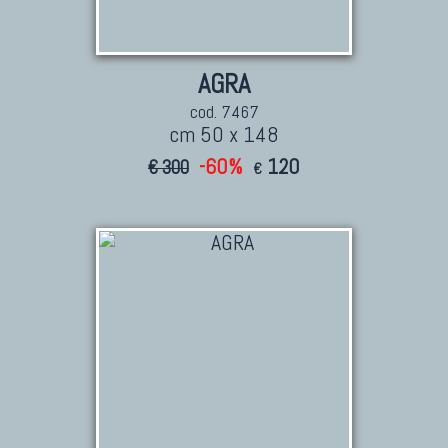
AGRA
cod. 7467
cm 50 x 148
-60%
120
€ 300
€