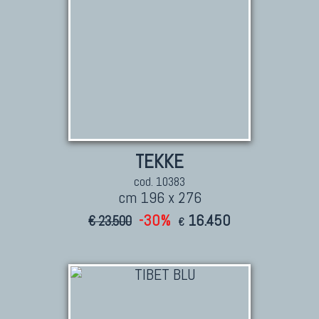
TEKKE
cod. 10383
cm 196 x 276
-30%
16.450
€ 23.500
€