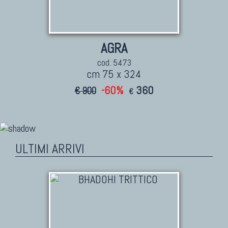
AGRA
cod. 5473
cm 75 x 324
-60%
360
€ 900
€
ULTIMI ARRIVI