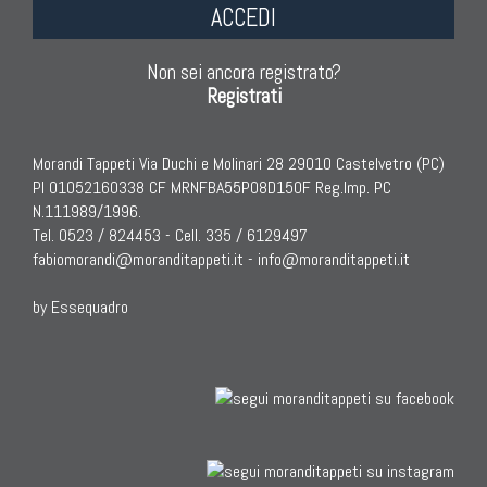
ACCEDI
Non sei ancora registrato?
Registrati
Morandi Tappeti Via Duchi e Molinari 28 29010 Castelvetro (PC)
PI 01052160338 CF MRNFBA55P08D150F Reg.Imp. PC
N.111989/1996.
Tel. 0523 / 824453 - Cell. 335 / 6129497
fabiomorandi@moranditappeti.it
-
info@moranditappeti.it
by Essequadro