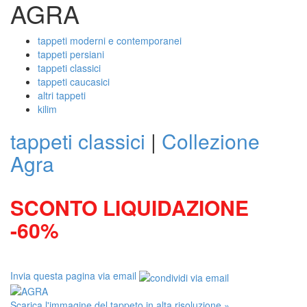
AGRA
tappeti moderni e contemporanei
tappeti persiani
tappeti classici
tappeti caucasici
altri tappeti
kilim
tappeti classici
|
Collezione
Agra
SCONTO LIQUIDAZIONE
-60%
Invia questa pagina via email
Scarica l'immagine del tappeto in alta risoluzione »