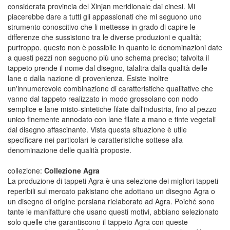
considerata provincia del Xinjan meridionale dai cinesi. Mi
piacerebbe dare a tutti gli appassionati che mi seguono uno
strumento conoscitivo che li mettesse in grado di capire le
differenze che sussistono tra le diverse produzioni e qualità;
purtroppo. questo non è possibile in quanto le denominazioni date
a questi pezzi non seguono più uno schema preciso; talvolta il
tappeto prende il nome dal disegno, talaltra dalla qualità delle
lane o dalla nazione di provenienza. Esiste inoltre
un'innumerevole combinazione di caratteristiche qualitative che
vanno dal tappeto realizzato in modo grossolano con nodo
semplice e lane misto-sintetiche filate dall'industria, fino al pezzo
unico finemente annodato con lane filate a mano e tinte vegetali
dal disegno affascinante. Vista questa situazione è utile
specificare nei particolari le caratteristiche sottese alla
denominazione delle qualità proposte.
collezione:
Collezione Agra
La produzione di tappeti Agra è una selezione dei migliori tappeti
reperibili sul mercato pakistano che adottano un disegno Agra o
un disegno di origine persiana rielaborato ad Agra. Poiché sono
tante le manifatture che usano questi motivi, abbiano selezionato
solo quelle che garantiscono il tappeto Agra con queste