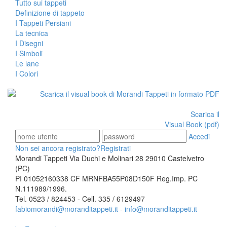
Tutto sui tappeti
Definizione di tappeto
I Tappeti Persiani
La tecnica
I Disegni
I Simboli
Le lane
I Colori
Scarica il
Visual Book (pdf)
Accedi
Non sei ancora registrato?
Registrati
Morandi Tappeti Via Duchi e Molinari 28 29010 Castelvetro
(PC)
PI 01052160338 CF MRNFBA55P08D150F Reg.Imp. PC
N.111989/1996.
Tel. 0523 / 824453 - Cell. 335 / 6129497
fabiomorandi@moranditappeti.it
-
info@moranditappeti.it