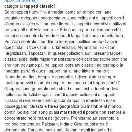
categoria:
tappeti classici
Sono tappeti nuovi fini, annodati come un tempo con lane
pregiate e doppio nodo persiano, sono collezioni di tappeti con il
disegno classico solitamente floreale , tappeti decorativi o stilizzati
provenienti dall'Asia centrale. È in questa parte del mondo che
ormai si concentra la produzione di tappeti di nuova manifattura.
Per Asia centrale intendiamo le regioni politicamente divise in
questi stati: Uzbekistan, Turkmenistan, Afganistan, Pakistan,
Kirghizistan, Tajikistan. In queste collezioni soni presenti tappeti
classici scelti dalle migliori manifatture con caratteristiche tecniche
che non troviamo più nei tappeti persiani classici; ad esempio la
maggior parte di questi tappeti ha le lane filate a mano e
l'annodatura fine, doppia e compatta. I disegni sono sempre
molto gradevoli di ampio respiro, non sono mai troppo pieni di
disegno, sono generalmente chiari e luminosi. addentrandovi
nelle caratteristiche specifiche di queste collezioni di tappeti
classici vi renderete conto di quanta qualità e bellezza esse
posseggano. Questa è l'area geografica più instabile al mondo, i
confini politici non sono quasi mai netti ed il potere non sempre è
concentrato nelle mani dei governi. Prendiamo ad esempio la
regione contesa tra Pakistan, India e Cina; quest'area è
denominata Daria dai pakistani, Kashmir dagli indiani ed è