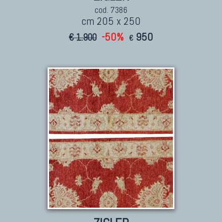
cod. 7386
cm 205 x 250
-50%
950
€ 1.900
€