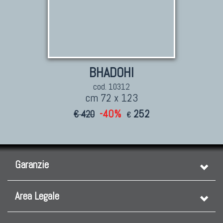
BHADOHI
cod. 10312
cm 72 x 123
-40%
252
€ 420
€
Garanzie
Area Legale