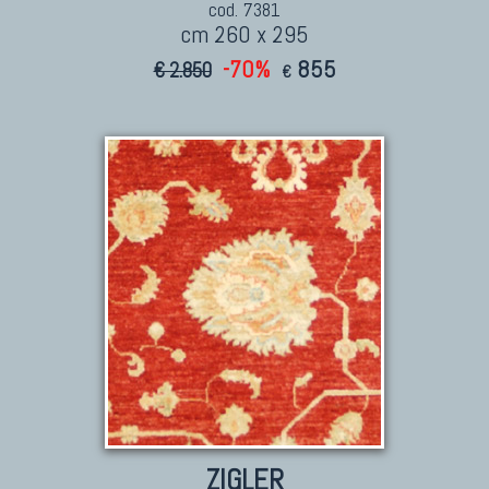
cod. 7381
cm 260 x 295
-70%
855
€ 2.850
€
ZIGLER