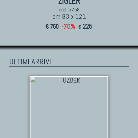
ZIGLER
cod. 5758
cm 83 x 121
-70%
225
€ 750
€
ULTIMI ARRIVI