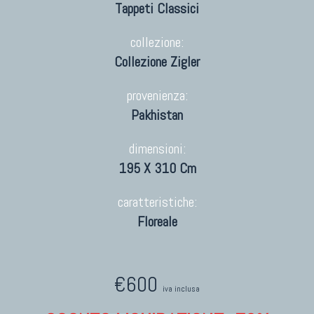
Tappeti Classici
collezione:
Collezione Zigler
provenienza:
Pakhistan
dimensioni:
195 X 310 Cm
caratteristiche:
Floreale
€600
iva inclusa