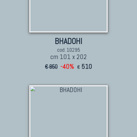
BHADOHI
cod. 10295
cm 101 x 202
-40%
510
€ 850
€