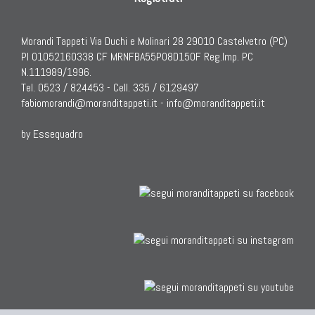
Morandi Tappeti Via Duchi e Molinari 28 29010 Castelvetro (PC)
PI 01052160338 CF MRNFBA55P08D150F Reg.Imp. PC
N.111989/1996.
Tel. 0523 / 824453 - Cell. 335 / 6129497
fabiomorandi@moranditappeti.it
-
info@moranditappeti.it
by Essequadro