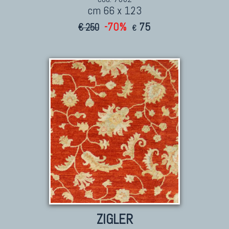
cm 66 x 123
-70%
75
€ 250
€
ZIGLER