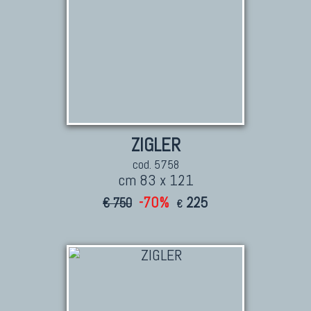
ZIGLER
cod. 5758
cm 83 x 121
-70%
225
€ 750
€