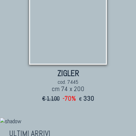
ZIGLER
cod. 7445
cm 74 x 200
-70%
330
€ 1.100
€
ULTIMI ARRIVI