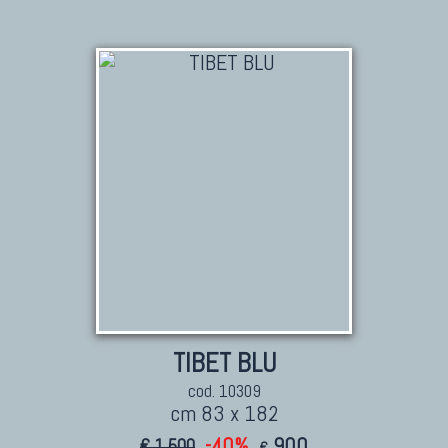
TIBET BLU
cod. 10309
cm 83 x 182
-40%
900
€ 1.500
€