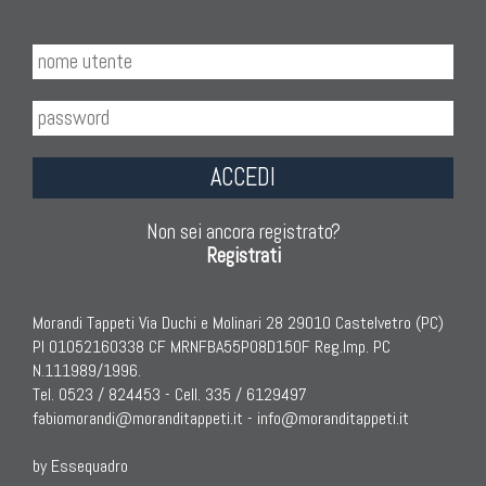
ACCEDI
Non sei ancora registrato?
Registrati
Morandi Tappeti Via Duchi e Molinari 28 29010 Castelvetro (PC)
PI 01052160338 CF MRNFBA55P08D150F Reg.Imp. PC
N.111989/1996.
Tel. 0523 / 824453 - Cell. 335 / 6129497
fabiomorandi@moranditappeti.it
-
info@moranditappeti.it
by Essequadro